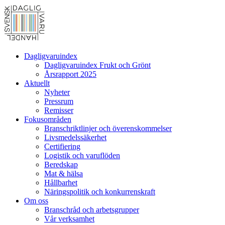
Dagligvaruindex
Dagligvaruindex Frukt och Grönt
Årsrapport 2025
Aktuellt
Nyheter
Pressrum
Remisser
Fokusområden
Branschriktlinjer och överenskommelser
Livsmedelssäkerhet
Certifiering
Logistik och varuflöden
Beredskap
Mat & hälsa
Hållbarhet
Näringspolitik och konkurrenskraft
Om oss
Branschråd och arbetsgrupper
Vår verksamhet