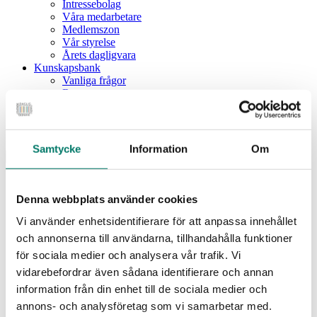
Intressebolag
Våra medarbetare
Medlemszon
Vår styrelse
Årets dagligvara
Kunskapsbank
Vanliga frågor
Rapporter
Utbildningar
Webbinarium
Moms på livsmedel
Samtycke
Information
Om
Meny
Dagligvaruindex
Dagligvaruindex Frukt och Grönt
Denna webbplats använder cookies
Årsrapport 2025
Vi använder enhetsidentifierare för att anpassa innehållet
Aktuellt
Nyheter
och annonserna till användarna, tillhandahålla funktioner
Pressrum
för sociala medier och analysera vår trafik. Vi
Remisser
vidarebefordrar även sådana identifierare och annan
Fokusområden
information från din enhet till de sociala medier och
Branschriktlinjer och överenskommelser
Livsmedelssäkerhet
annons- och analysföretag som vi samarbetar med.
Certifiering