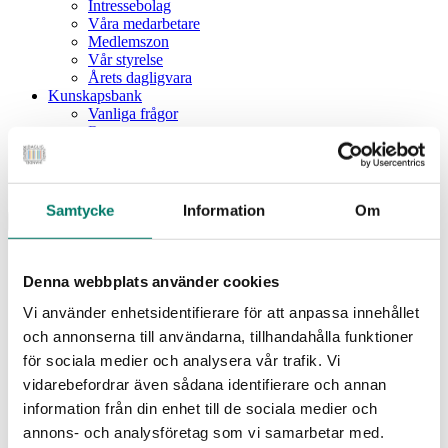
Intressebolag
Våra medarbetare
Medlemszon
Vår styrelse
Årets dagligvara
Kunskapsbank
Vanliga frågor
Rapporter
Utbildningar
Webbinarium
Moms på livsmedel
Samtycke
Information
Om
Meny
Dagligvaruindex
Dagligvaruindex Frukt och Grönt
Denna webbplats använder cookies
Årsrapport 2025
Vi använder enhetsidentifierare för att anpassa innehållet
Aktuellt
Nyheter
och annonserna till användarna, tillhandahålla funktioner
Pressrum
för sociala medier och analysera vår trafik. Vi
Remisser
vidarebefordrar även sådana identifierare och annan
Fokusområden
information från din enhet till de sociala medier och
Branschriktlinjer och överenskommelser
Livsmedelssäkerhet
annons- och analysföretag som vi samarbetar med.
Certifiering