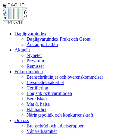
Dagligvaruindex
Dagligvaruindex Frukt och Grönt
Årsrapport 2025
Aktuellt
Nyheter
Pressrum
Remisser
Fokusområden
Branschriktlinjer och överenskommelser
Livsmedelssäkerhet
Certifiering
Logistik och varuflöden
Beredskap
Mat & hälsa
Hållbarhet
Näringspolitik och konkurrenskraft
Om oss
Branschråd och arbetsgrupper
Vår verksamhet