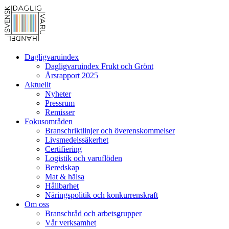
Dagligvaruindex
Dagligvaruindex Frukt och Grönt
Årsrapport 2025
Aktuellt
Nyheter
Pressrum
Remisser
Fokusområden
Branschriktlinjer och överenskommelser
Livsmedelssäkerhet
Certifiering
Logistik och varuflöden
Beredskap
Mat & hälsa
Hållbarhet
Näringspolitik och konkurrenskraft
Om oss
Branschråd och arbetsgrupper
Vår verksamhet