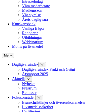
Intressebolag
Våra medarbetare
Medlemszon
Vår styrelse
Årets dagligvara
Kunskapsbank
Vanliga frågor
Rapporter
Utbildningar
Webbinarium
Moms på livsmedel
Meny
Dagligvaruindex
Dagligvaruindex Frukt och Grönt
Årsrapport 2025
Aktuellt
Nyheter
Pressrum
Remisser
Fokusområden
Branschriktlinjer och överenskommelser
Livsmedelssäkerhet
Certifiering