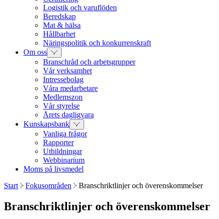
Logistik och varuflöden
Beredskap
Mat & hälsa
Hållbarhet
Näringspolitik och konkurrenskraft
Om oss
Branschråd och arbetsgrupper
Vår verksamhet
Intressebolag
Våra medarbetare
Medlemszon
Vår styrelse
Årets dagligvara
Kunskapsbank
Vanliga frågor
Rapporter
Utbildningar
Webbinarium
Moms på livsmedel
Start
Fokusområden
Branschriktlinjer och överenskommelser
Branschriktlinjer och överenskommelser