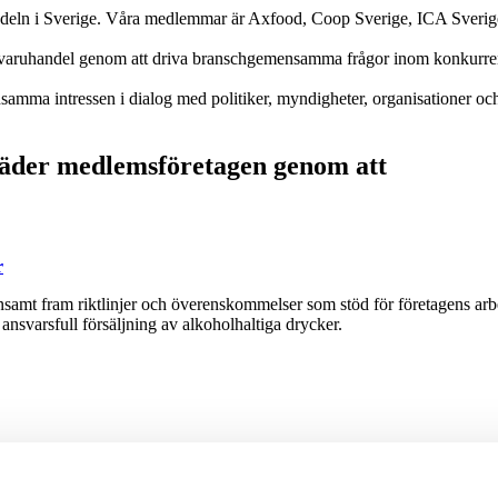
ndeln i Sverige. Våra medlemmar är Axfood, Coop Sverige, ICA Sverig
gligvaruhandel genom att driva branschgemensamma frågor inom konkurr
nsamma intressen i dialog med politiker, myndigheter, organisationer 
räder medlemsföretagen genom att
r
t fram riktlinjer och överenskommelser som stöd för företagens arbete
ansvarsfull försäljning av alkoholhaltiga drycker.
myndigheter och departement. Genom våra branschråd bidrar vi med kuns