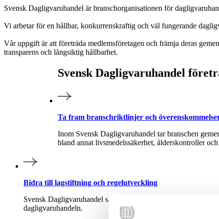
Svensk Dagligvaruhandel är branschorganisationen för dagligvaruha
Vi arbetar för en hållbar, konkurrenskraftig och väl fungerande da
Vår uppgift är att företräda medlemsföretagen och främja deras geme
transparens och långsiktig hållbarhet.
Svensk Dagligvaruhandel föret
Ta fram branschriktlinjer och överenskommelse
Inom Svensk Dagligvaruhandel tar branschen gemensam
bland annat livsmedelssäkerhet, ålderskontroller och 
Bidra till lagstiftning och regelutveckling
Svensk Dagligvaruhandel samordnar branschens remissvar till 
dagligvaruhandeln.