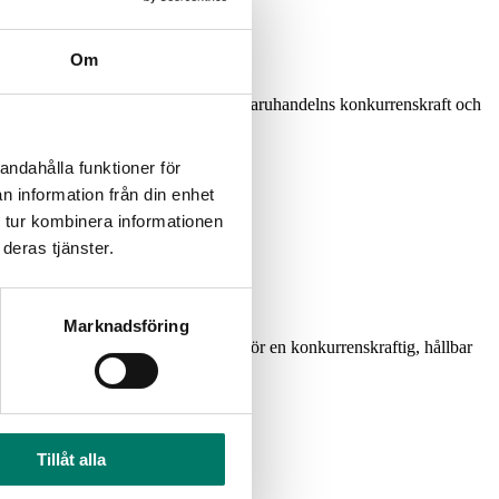
Om
 lagar och regler som stärker dagligvaruhandelns konkurrenskraft och
andahålla funktioner för
n information från din enhet
 tur kombinera informationen
deras tjänster.
ög materialåtervinning i Sverige.
Marknadsföring
urrensneutrala frågor arbetar vi för en konkurrenskraftig, hållbar
Tillåt alla