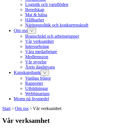
Logistik och varuflöden
Beredskap
Mat & hälsa
Hållbarhet
Näringspolitik och konkurrenskraft
Om oss
Branschråd och arbetsgrupper
Vår verksamhet
Intressebolag
Våra medarbetare
Medlemszon
Vår styrelse
Årets dagligvara
Kunskapsbank
Vanliga frågor
Rapporter
Utbildningar
Webbinarium
Moms på livsmedel
Start
Om oss
Vår verksamhet
Vår verksamhet