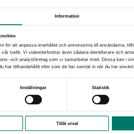
Information
tiker, myndigheter och andra beslutsfattare. Vi arbetar för väl avvägda
e.
cookies
e för att anpassa innehållet och annonserna till användarna, tillh
vår trafik. Vi vidarebefordrar även sådana identifierare och anna
nnons- och analysföretag som vi samarbetar med. Dessa kan i sin
har tillhandahållit eller som de har samlat in när du har använt 
gvaruhandel till att effektivisera flöden i dagligvarubranschen och en h
Inställningar
Statistik
or med mat och andra vardagsvaror. Genom samverkan i gemensamma, konk
Tillåt urval