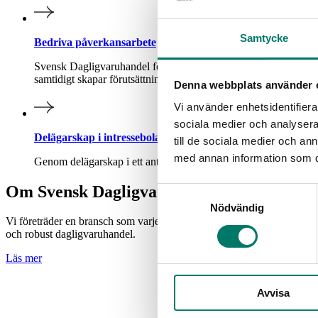
Samtycke
Bedriva påverkansarbete
Svensk Dagligvaruhandel företräder branschen i dialog med poli
samtidigt skapar förutsättningar för ett långsiktigt ansvarstagand
Denna webbplats använder 
Vi använder enhetsidentifierar
sociala medier och analysera 
Delägarskap i intressebolag
till de sociala medier och a
med annan information som du 
Genom delägarskap i ett antal intressebolag bidrar Svensk Dagli
Om Svensk Dagligvaruhandel
Samtyckesval
Nödvändig
Vi företräder en bransch som varje dag försörjer miljontals människ
och robust dagligvaruhandel.
Läs mer
Avvisa