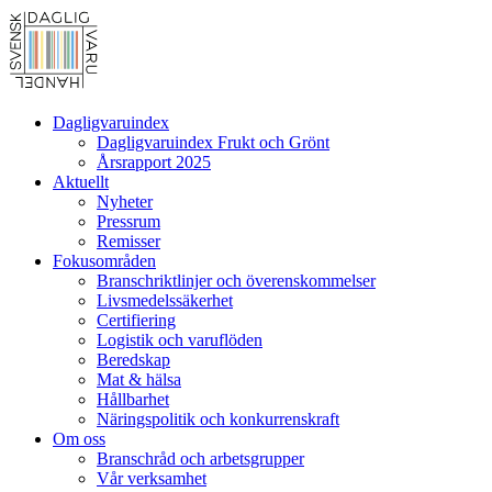
Dagligvaruindex
Dagligvaruindex Frukt och Grönt
Årsrapport 2025
Aktuellt
Nyheter
Pressrum
Remisser
Fokusområden
Branschriktlinjer och överenskommelser
Livsmedelssäkerhet
Certifiering
Logistik och varuflöden
Beredskap
Mat & hälsa
Hållbarhet
Näringspolitik och konkurrenskraft
Om oss
Branschråd och arbetsgrupper
Vår verksamhet