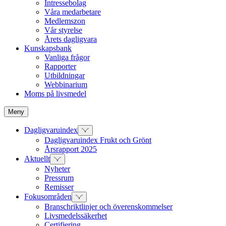
Intressebolag
Våra medarbetare
Medlemszon
Vår styrelse
Årets dagligvara
Kunskapsbank
Vanliga frågor
Rapporter
Utbildningar
Webbinarium
Moms på livsmedel
Meny
Dagligvaruindex
Dagligvaruindex Frukt och Grönt
Årsrapport 2025
Aktuellt
Nyheter
Pressrum
Remisser
Fokusområden
Branschriktlinjer och överenskommelser
Livsmedelssäkerhet
Certifiering