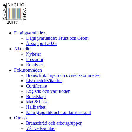
Dagligvaruindex
Dagligvaruindex Frukt och Grönt
Årsrapport 2025
Aktuellt
Nyheter
Pressrum
Remisser
Fokusområden
Branschriktlinjer och överenskommelser
Livsmedelssäkerhet
Certifiering
Logistik och varuflöden
Beredskap
Mat & hälsa
Hållbarhet
Näringspolitik och konkurrenskraft
Om oss
Branschråd och arbetsgrupper
Vår verksamhet