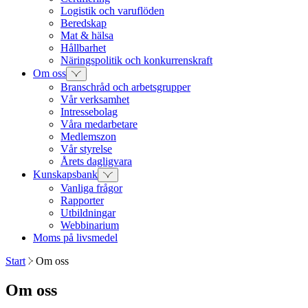
Logistik och varuflöden
Beredskap
Mat & hälsa
Hållbarhet
Näringspolitik och konkurrenskraft
Om oss
Branschråd och arbetsgrupper
Vår verksamhet
Intressebolag
Våra medarbetare
Medlemszon
Vår styrelse
Årets dagligvara
Kunskapsbank
Vanliga frågor
Rapporter
Utbildningar
Webbinarium
Moms på livsmedel
Start
Om oss
Om oss