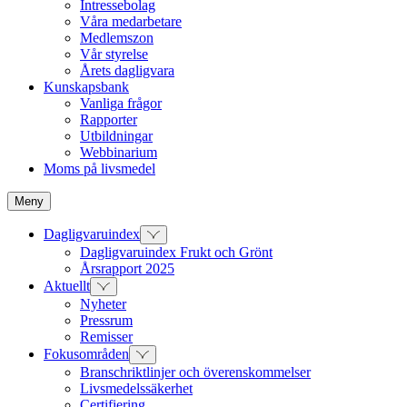
Intressebolag
Våra medarbetare
Medlemszon
Vår styrelse
Årets dagligvara
Kunskapsbank
Vanliga frågor
Rapporter
Utbildningar
Webbinarium
Moms på livsmedel
Meny
Dagligvaruindex
Dagligvaruindex Frukt och Grönt
Årsrapport 2025
Aktuellt
Nyheter
Pressrum
Remisser
Fokusområden
Branschriktlinjer och överenskommelser
Livsmedelssäkerhet
Certifiering