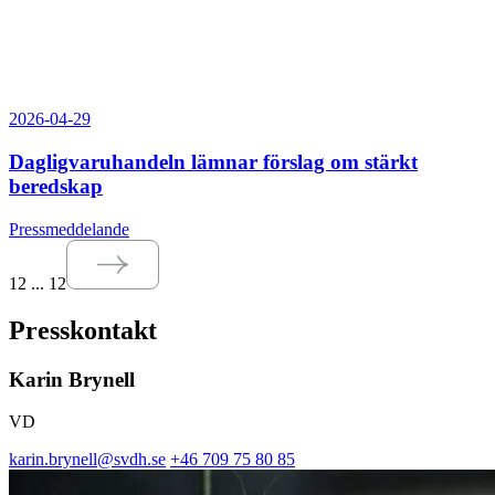
2026-04-29
Dagligvaruhandeln lämnar förslag om stärkt
beredskap
Pressmeddelande
1
2
...
12
Presskontakt
Karin Brynell
VD
karin.brynell@svdh.se
+46 709 75 80 85