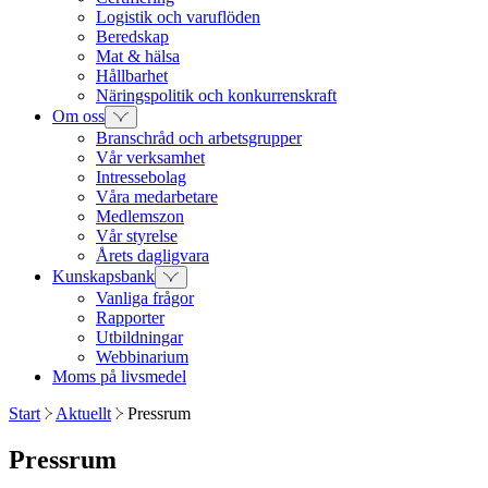
Logistik och varuflöden
Beredskap
Mat & hälsa
Hållbarhet
Näringspolitik och konkurrenskraft
Om oss
Branschråd och arbetsgrupper
Vår verksamhet
Intressebolag
Våra medarbetare
Medlemszon
Vår styrelse
Årets dagligvara
Kunskapsbank
Vanliga frågor
Rapporter
Utbildningar
Webbinarium
Moms på livsmedel
Start
Aktuellt
Pressrum
Pressrum