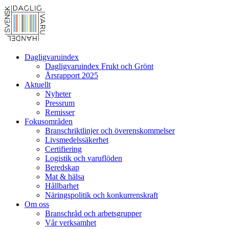
Dagligvaruindex
Dagligvaruindex Frukt och Grönt
Årsrapport 2025
Aktuellt
Nyheter
Pressrum
Remisser
Fokusområden
Branschriktlinjer och överenskommelser
Livsmedelssäkerhet
Certifiering
Logistik och varuflöden
Beredskap
Mat & hälsa
Hållbarhet
Näringspolitik och konkurrenskraft
Om oss
Branschråd och arbetsgrupper
Vår verksamhet