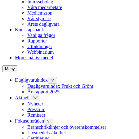
Intressebolag
Våra medarbetare
Medlemszon
Vår styrelse
Årets dagligvara
Kunskapsbank
Vanliga frågor
Rapporter
Utbildningar
Webbinarium
Moms på livsmedel
Meny
Dagligvaruindex
Dagligvaruindex Frukt och Grönt
Årsrapport 2025
Aktuellt
Nyheter
Pressrum
Remisser
Fokusområden
Branschriktlinjer och överenskommelser
Livsmedelssäkerhet
Certifiering