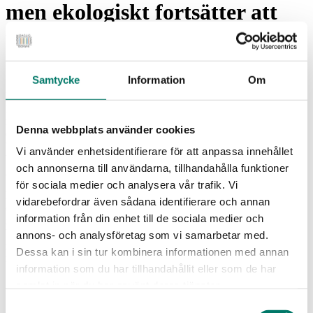
men ekologiskt fortsätter att
tappa mark
Samtycke
Information
Om
Dagligvaruhandeln omsatte cirka 360 miljarder kronor under 2025.
Försäljningen i värde ökade med 4,5 procent, medan volymerna steg
marginellt när hushållen fortsatt är försiktiga. Samtidigt minskar den
Denna webbplats använder cookies
ekologiska försäljningen ytterligare, i en tid när kostnadsfokus hos
både konsumenter och butiker är fortsatt högt. Det framgår av
Vi använder enhetsidentifierare för att anpassa innehållet
branschorganisationen Svensk Dagligvaruhandels Dagligvaruindex
och annonserna till användarna, tillhandahålla funktioner
Årsrapport 2025.
för sociala medier och analysera vår trafik. Vi
Enligt Dagligvaruindex Årsrapport 2025 fortsätter
vidarebefordrar även sådana identifierare och annan
dagligvaruhandeln att utvecklas stabilt efter de kraftiga
information från din enhet till de sociala medier och
inflationsåren. Under 2025 steg livsmedelspriserna med 4,3 procent,
betydligt lägre än inflationstoppen 2023, men fortsatt på en högre
annons- och analysföretag som vi samarbetar med.
nivå än historiskt. Justerat för inflation ökade försäljningen i volym
Dessa kan i sin tur kombinera informationen med annan
med 0,3 procent.
information som du har tillhandahållit eller som de har
–
Efter flera år av exceptionell kostnadsutveckling ser vi nu en
samlat in när du har använt deras tjänster.
bransch som successivt anpassar sig till ett nytt normalläge.
Samtyckesval
Försäljningen växer i värde, men hushållen är fortsatt