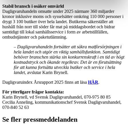
Stabil bransch i osäker omvärld
Dagligvaruhandeln omsatte under 2025 närmare 360 miljarder
kronor inklusive moms och sysselsätter omkring 110 000 personer i
drygt 3 100 butiker över hela landet. Butikerna säkerställer att
hushåll från norr till söder får mat på middagsbordet och bidrar
samtidigt till lokal samhällsservice i form av arbetstillfällen,
ombudstjänster och paketutlämning.
–
Dagligvaruhandeln fortsätter att säkra matförsörjningen i
hela landet och utgör en viktig samhällsfunktion. Samtidigt
behöver branschen stärka sin konkurrenskraft i en tid av högt
kostnadstryck och ökande regelkrav. Det är en förutsättning
för att kunna fortsätta utveckla butiker och service i hela
landet
, avslutar Karin Brynell.
Dagligvaruindex Årsrapport 2025 finns att läsa
HÄR
.
För ytterligare frågor kontakta:
Karin Brynell, vd Svensk Dagligvaruhandel, 070-975 80 85
Cecilia Anneling, kommunikationschef Svensk Dagligvaruhandel,
070-840 52 63
Se fler pressmeddelanden