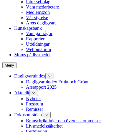
Intressebolag
Våra medarbetare
Medlemszon
Vår styrelse
Årets dagligvara
Kunskapsbank
Vanliga frågor
Rapporter
Utbildningar
Webbinarium
Moms på livsmedel
Meny
Dagligvaruindex
Dagligvaruindex Frukt och Grönt
Årsrapport 2025
Aktuellt
Nyheter
Pressrum
Remisser
Fokusområden
Branschriktlinjer och överenskommelser
Livsmedelssäkerhet
Certifiering