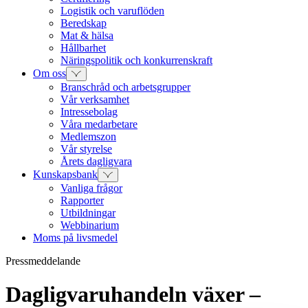
Logistik och varuflöden
Beredskap
Mat & hälsa
Hållbarhet
Näringspolitik och konkurrenskraft
Om oss
Branschråd och arbetsgrupper
Vår verksamhet
Intressebolag
Våra medarbetare
Medlemszon
Vår styrelse
Årets dagligvara
Kunskapsbank
Vanliga frågor
Rapporter
Utbildningar
Webbinarium
Moms på livsmedel
Pressmeddelande
Dagligvaruhandeln växer –