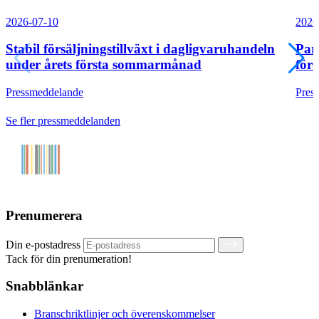
2026-07-10
2026
Stabil försäljningstillväxt i dagligvaruhandeln
Par
under årets första sommarmånad
före
Pressmeddelande
Pres
Se fler pressmeddelanden
Prenumerera
Din e-postadress
Tack för din prenumeration!
Snabblänkar
Branschriktlinjer och överenskommelser