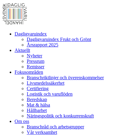
Dagligvaruindex
Dagligvaruindex Frukt och Grönt
Årsrapport 2025
Aktuellt
Nyheter
Pressrum
Remisser
Fokusområden
Branschriktlinjer och överenskommelser
Livsmedelssäkerhet
Certifiering
Logistik och varuflöden
Beredskap
Mat & hälsa
Hållbarhet
Näringspolitik och konkurrenskraft
Om oss
Branschråd och arbetsgrupper
Vår verksamhet