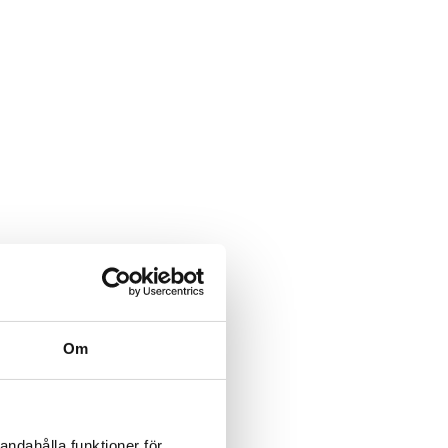
Om
ad
andahålla funktioner för