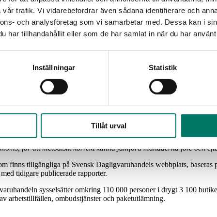
vår trafik. Vi vidarebefordrar även sådana identifierare och anna
uari 2026, jämfört med samma månad 2025, enligt branschorganisatione
nnons- och analysföretag som vi samarbetar med. Dessa kan i sin
jämfört med samma månad i fjol. Försäljningen i e-handeln ökade med 7
har tillhandahållit eller som de har samlat in när du har använt 
pgick i januari till 4,9 procent.
ll 3,2 procent enligt SCB:s Konsumentprisindex.
Inställningar
Statistik
utik och e-handel. Matpriserna har varit stabila ända sedan förra våren. 
gar. Prisbilden är därför rörlig, även i ett läge där inflationen har d
korrigerade försäljningsutvecklingen uppgick därmed till 4,8 procent un
från och med januari 2026
lns försäljningsutveckling exklusive moms. Försäljningsutvecklingen 
Tillåt urval
ört med samma månad föregående år. Då livsmedelsmomsen sänks från 12 
ive moms, för att metodiskt korrekt kunna jämföra månaderna före och e
m finns tillgängliga på Svensk Dagligvaruhandels webbplats, baseras på
r med tidigare publicerade rapporter.
aruhandeln sysselsätter omkring 110 000 personer i drygt 3 100 butiker ö
 av arbetstillfällen, ombudstjänster och paketutlämning.