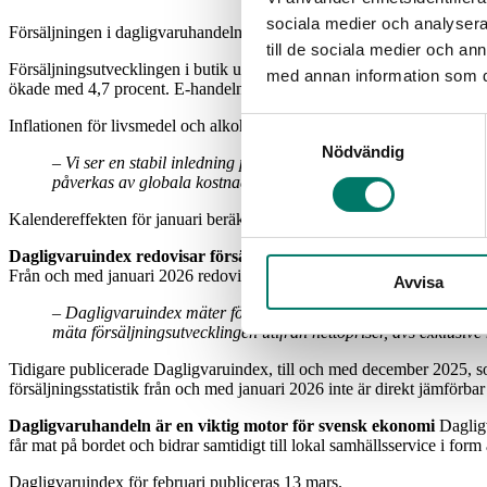
sociala medier och analysera 
Försäljningen i dagligvaruhandeln ökade med 4,6 procent under jan
till de sociala medier och a
Försäljningsutvecklingen i butik uppgick i januari till 4,5 procent 
med annan information som du 
ökade med 4,7 procent. E-handelns andel av dagligvaruförsäljningen up
Inflationen för livsmedel och alkoholfria drycker uppgick i januari ti
Samtyckesval
Nödvändig
–
Vi ser en stabil inledning på året med tillväxt i både fysisk b
påverkas av globala kostnader, råvarupriser och valutaförändrin
Kalendereffekten för januari beräknas till -0,2 procent. Den kalender
Dagligvaruindex redovisar försäljningsstatistik exklusive moms 
Från och med januari 2026 redovisar Dagligvaruindex dagligvaruhande
Avvisa
– Dagligvaruindex mäter försäljningsutveckling per månad jämf
mäta
försäljningsutvecklingen utifrån nettopriser, dvs exklus
Tidigare publicerade Dagligvaruindex, till och med december 2025, so
försäljningsstatistik från och med januari 2026 inte är direkt jämförba
Dagligvaruhandeln är en viktig motor för svensk ekonomi
Dagligv
får mat på bordet och bidrar samtidigt till lokal samhällsservice i form
Dagligvaruindex för februari publiceras 13 mars.