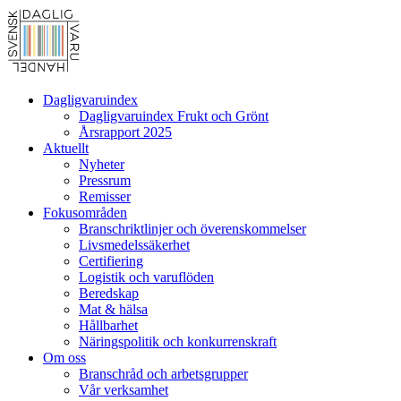
Dagligvaruindex
Dagligvaruindex Frukt och Grönt
Årsrapport 2025
Aktuellt
Nyheter
Pressrum
Remisser
Fokusområden
Branschriktlinjer och överenskommelser
Livsmedelssäkerhet
Certifiering
Logistik och varuflöden
Beredskap
Mat & hälsa
Hållbarhet
Näringspolitik och konkurrenskraft
Om oss
Branschråd och arbetsgrupper
Vår verksamhet