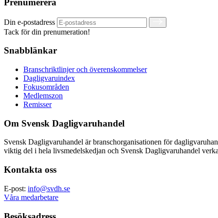
Prenumerera
Din e-postadress
Tack för din prenumeration!
Snabblänkar
Branschriktlinjer och överenskommelser
Dagligvaruindex
Fokusområden
Medlemszon
Remisser
Om Svensk Dagligvaruhandel
Svensk Dagligvaruhandel är branschorganisationen för dagligvaruha
viktig del i hela livsmedelskedjan och Svensk Dagligvaruhandel verkar
Kontakta oss
E-post:
info@svdh.se
Våra medarbetare
Besöksadress