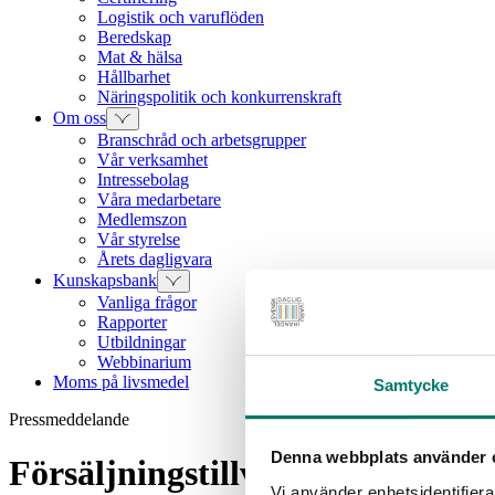
Logistik och varuflöden
Beredskap
Mat & hälsa
Hållbarhet
Näringspolitik och konkurrenskraft
Om oss
Branschråd och arbetsgrupper
Vår verksamhet
Intressebolag
Våra medarbetare
Medlemszon
Vår styrelse
Årets dagligvara
Kunskapsbank
Vanliga frågor
Rapporter
Utbildningar
Webbinarium
Moms på livsmedel
Samtycke
Pressmeddelande
Denna webbplats använder 
Försäljningstillväxt i dagligva
Vi använder enhetsidentifierar