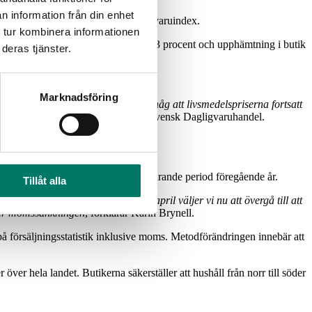
n information från din enhet
n Svensk Dagligvaruhandels Dagligvaruindex.
 tur kombinera informationen
,3 procent. Hemleverans ökade med 9,3 procent och upphämtning i butik
deras tjänster.
Marknadsföring
Samtidigt är det viktigt att komma ihåg att livsmedelspriserna fortsatt
ämpats
, säger Karin Brynell, vd på Svensk Dagligvaruhandel.
der januari månad.
presenteras i jämförelse med motsvarande period föregående år.
Tillåt alla
till 6 procent från och med 1 april väljer vi nu att övergå till att
fter momssänkningen
, förklarar Karin Brynell.
 försäljningsstatistik inklusive moms. Metodförändringen innebär att
ver hela landet. Butikerna säkerställer att hushåll från norr till söder