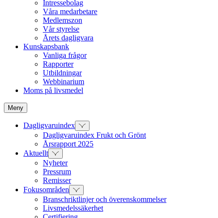
Intressebolag
Våra medarbetare
Medlemszon
Vår styrelse
Årets dagligvara
Kunskapsbank
Vanliga frågor
Rapporter
Utbildningar
Webbinarium
Moms på livsmedel
Meny
Dagligvaruindex
Dagligvaruindex Frukt och Grönt
Årsrapport 2025
Aktuellt
Nyheter
Pressrum
Remisser
Fokusområden
Branschriktlinjer och överenskommelser
Livsmedelssäkerhet
Certifiering