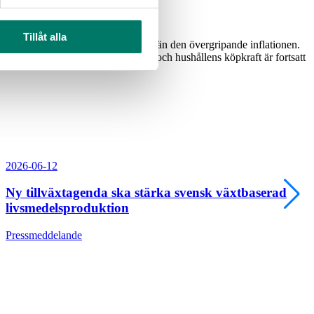
Tillåt alla
 1,1 procent, vilket fortsatt är lägre än den övergripande inflationen.
er oss fortsatt på en hög prisnivå och hushållens köpkraft är fortsatt
2026-06-12
Ny tillväxtagenda ska stärka svensk växtbaserad
livsmedelsproduktion
Pressmeddelande