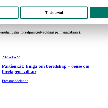
Tillåt urval
 samma som för juni. Inflationen för livsmedel och alkoholfria drycker var
 vare avtagande kostnadsökningar på inköp och omkostnader. Men vi befinn
gvaruhandelns försäljningsutveckling på månadsbasis).
2026-06-22
Partienkät: Eniga om beredskap – oense om
företagens villkor
Pressmeddelande