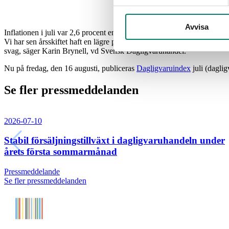
Avvisa
Inflationen i juli var 2,6 procent enligt SCB:s senaste statistik (KPI),
Vi har sen årsskiftet haft en lägre prisökningstakt på livsmedel, tack
svag, säger Karin Brynell, vd Svensk Dagligvaruhandel.
Nu på fredag, den 16 augusti, publiceras
Dagligvaruindex
juli (dagli
Se fler pressmeddelanden
2026-07-10
Stabil försäljningstillväxt i dagligvaruhandeln under
årets första sommarmånad
Pressmeddelande
Se fler pressmeddelanden