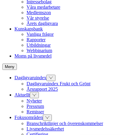
Intressebolag
Våra medarbetare
Medlemszon
Vår styrelse
Årets dagligvara
Kunskapsbank
Vanliga frågor
Rapporter
Utbildningar
Webbinarium
Moms på livsmedel
Meny
Dagligvaruindex
Dagligvaruindex Frukt och Grönt
Årsrapport 2025
Aktuellt
Nyheter
Pressrum
Remisser
Fokusområden
Branschriktlinjer och överenskommelser
Livsmedelssäkerhet
Certifiering