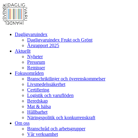
Dagligvaruindex
Dagligvaruindex Frukt och Grönt
Årsrapport 2025
Aktuellt
Nyheter
Pressrum
Remisser
Fokusområden
Branschriktlinjer och överenskommelser
Livsmedelssäkerhet
Certifiering
Logistik och varuflöden
Beredskap
Mat & hälsa
Hållbarhet
Näringspolitik och konkurrenskraft
Om oss
Branschråd och arbetsgrupper
Vår verksamhet