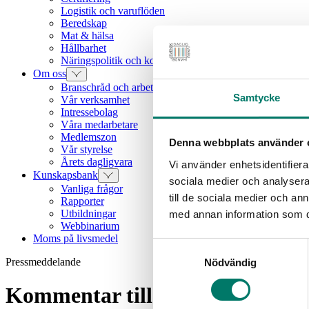
Logistik och varuflöden
Beredskap
Mat & hälsa
Hållbarhet
Näringspolitik och konkurrenskraft
Om oss
Branschråd och arbetsgrupper
Samtycke
Vår verksamhet
Intressebolag
Våra medarbetare
Medlemszon
Denna webbplats använder 
Vår styrelse
Årets dagligvara
Vi använder enhetsidentifierar
Kunskapsbank
sociala medier och analysera 
Vanliga frågor
till de sociala medier och a
Rapporter
Utbildningar
med annan information som du 
Webbinarium
Moms på livsmedel
Samtyckesval
Pressmeddelande
Nödvändig
Kommentar till SCB Konsumentp