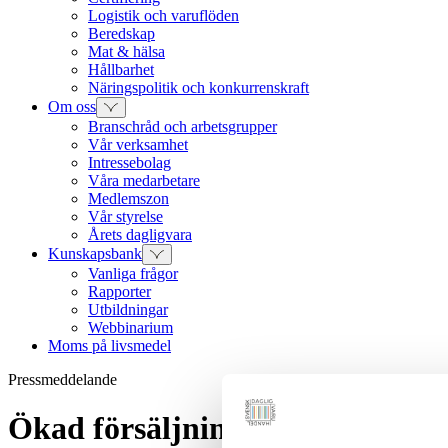
Logistik och varuflöden
Beredskap
Mat & hälsa
Hållbarhet
Näringspolitik och konkurrenskraft
Om oss
Branschråd och arbetsgrupper
Vår verksamhet
Intressebolag
Våra medarbetare
Medlemszon
Vår styrelse
Årets dagligvara
Kunskapsbank
Vanliga frågor
Rapporter
Utbildningar
Webbinarium
Moms på livsmedel
Pressmeddelande
Ökad försäljning i dagligvaru