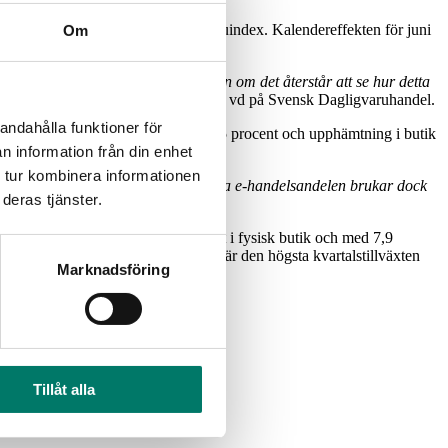
vensk Dagligvaruhandels Dagligvaruindex. Kalendereffekten för juni
Om
ng under sommarens inledning, även om det återstår att se hur detta
t återhämta sig
, säger Karin Brynell, vd på Svensk Dagligvaruhandel.
andahålla funktioner för
 procent. Hemleverans ökade med 13,5 procent och upphämtning i butik
n information från din enhet
 tur kombinera informationen
der både år 2023 och 2024. Den höga e-handelsandelen brukar dock
deras tjänster.
sutvecklingen ökade med 6,1 procent i fysisk butik och med 7,9
ppgick därmed till 5,0 procent. Det är den högsta kvartalstillväxten
Marknadsföring
Tillåt alla