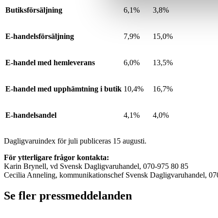
Butiksförsäljning
6,1%
3,8%
E-handelsförsäljning
7,9%
15,0%
E-handel med hemleverans
6,0%
13,5%
E-handel med upphämtning i butik
10,4%
16,7%
E-handelsandel
4,1%
4,0%
Dagligvaruindex för juli publiceras 15 augusti.
För ytterligare frågor kontakta:
Karin Brynell, vd Svensk Dagligvaruhandel, 070-975 80 85
Cecilia Anneling, kommunikationschef Svensk Dagligvaruhandel, 07
Se fler pressmeddelanden