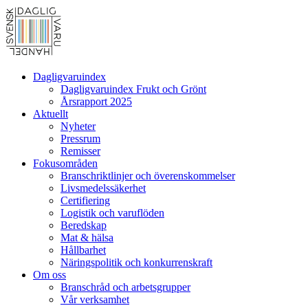
Dagligvaruindex
Dagligvaruindex Frukt och Grönt
Årsrapport 2025
Aktuellt
Nyheter
Pressrum
Remisser
Fokusområden
Branschriktlinjer och överenskommelser
Livsmedelssäkerhet
Certifiering
Logistik och varuflöden
Beredskap
Mat & hälsa
Hållbarhet
Näringspolitik och konkurrenskraft
Om oss
Branschråd och arbetsgrupper
Vår verksamhet