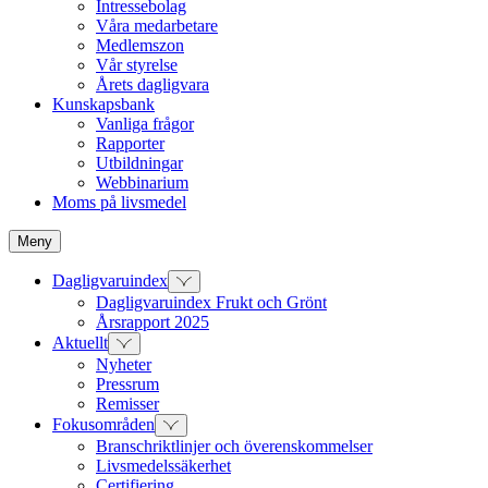
Intressebolag
Våra medarbetare
Medlemszon
Vår styrelse
Årets dagligvara
Kunskapsbank
Vanliga frågor
Rapporter
Utbildningar
Webbinarium
Moms på livsmedel
Meny
Dagligvaruindex
Dagligvaruindex Frukt och Grönt
Årsrapport 2025
Aktuellt
Nyheter
Pressrum
Remisser
Fokusområden
Branschriktlinjer och överenskommelser
Livsmedelssäkerhet
Certifiering