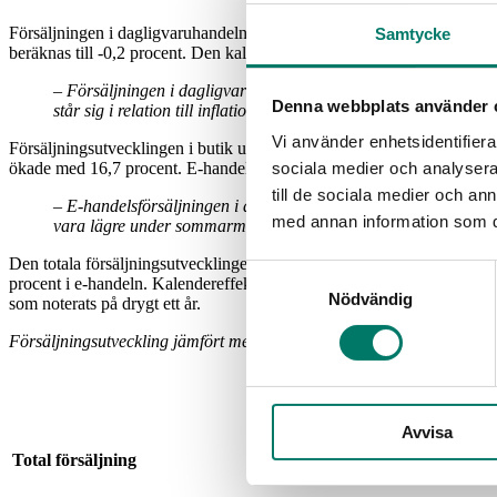
Försäljningen i dagligvaruhandeln ökade med 4,2 procent under juni
Samtycke
beräknas till -0,2 procent. Den kalenderkorrigerade försäljningsutvec
–
Försäljningen i dagligvaruhandeln ökade med 4,2 procent i j
Denna webbplats använder 
står sig i relation till inflationen. Det finns dock tecken på en 
Vi använder enhetsidentifierar
Försäljningsutvecklingen i butik uppgick i juni till 3,8 procent jäm
sociala medier och analysera 
ökade med 16,7 procent. E-handelns andel av dagligvaruförsäljningen u
till de sociala medier och a
– E-handelsförsäljningen i dagligvaruhandeln var ovanligt s
med annan information som du 
vara lägre under sommarmånaderna i takt med att fler är bortr
Den totala försäljningsutvecklingen under årets andra kvartal uppgick
Samtyckesval
procent i e-handeln. Kalendereffekten beräknas till 1,2 procent för de
Nödvändig
som noterats på drygt ett år.
Försäljningsutveckling jämfört med samma period föregående år.
Q2 2025
Juni 2025
Avvisa
Total försäljning
6,2%
4,2%