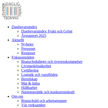
Dagligvaruindex
Dagligvaruindex Frukt och Grönt
Årsrapport 2025
Aktuellt
Nyheter
Pressrum
Remisser
Fokusområden
Branschriktlinjer och överenskommelser
Livsmedelssäkerhet
Certifiering
Logistik och varuflöden
Beredskap
Mat & hälsa
Hållbarhet
Näringspolitik och konkurrenskraft
Om oss
Branschråd och arbetsgrupper
Vår verksamhet