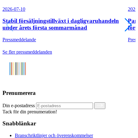
2026-07-10
2026
Stabil försäljningstillväxt i dagligvaruhandeln
Par
under årets första sommarmånad
före
Pressmeddelande
Pres
Se fler pressmeddelanden
Prenumerera
Din e-postadress
Tack för din prenumeration!
Snabblänkar
Branschriktlinjer och överenskommelser