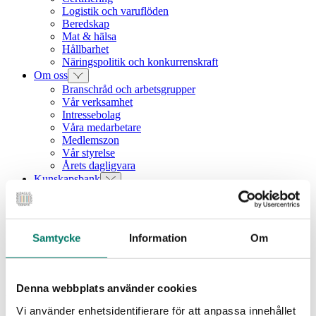
Logistik och varuflöden
Beredskap
Mat & hälsa
Hållbarhet
Näringspolitik och konkurrenskraft
Om oss
Branschråd och arbetsgrupper
Vår verksamhet
Intressebolag
Våra medarbetare
Medlemszon
Vår styrelse
Årets dagligvara
Kunskapsbank
Vanliga frågor
Rapporter
Utbildningar
Webbinarium
Samtycke
Information
Om
Moms på livsmedel
Pressmeddelande
Denna webbplats använder cookies
Positiv försäljningsutveckling
Vi använder enhetsidentifierare för att anpassa innehållet