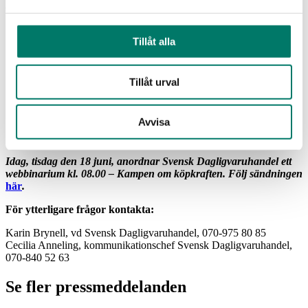
andel av dagligvaruförsäljningen uppgick i maj till 4,1 procent.
– I maj drevs den positiva utvecklingstakten i
Tillåt alla
dagligvaruhandeln främst av den fysiska butikshandeln. Även
e-handelsutvecklingen var positiv, men e-handeln uppvisade
en betydligt lägre utvecklingstakt än den fysiska handeln. E-
handelsandelen ligger nu stabilt på drygt 4 procent,
avslutar
Tillåt urval
Karin Brynell.
Dagligvaruindex för juni publiceras 11 juli.
Avvisa
* Avrundat med en decimal.
Idag, tisdag den 18 juni, anordnar Svensk Dagligvaruhandel ett
webbinarium kl. 08.00 – Kampen om köpkraften.
Följ sändningen
här
.
För ytterligare frågor kontakta:
Karin Brynell, vd Svensk Dagligvaruhandel, 070-975 80 85
Cecilia Anneling, kommunikationschef Svensk Dagligvaruhandel,
070-840 52 63
Se fler pressmeddelanden