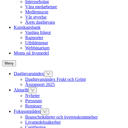
Intressebolag
Våra medarbetare
Medlemszon
Vår styrelse
Årets dagligvara
Kunskapsbank
Vanliga frågor
Rapporter
Utbildningar
Webbinarium
Moms på livsmedel
Meny
Dagligvaruindex
Dagligvaruindex Frukt och Grönt
Årsrapport 2025
Aktuellt
Nyheter
Pressrum
Remisser
Fokusområden
Branschriktlinjer och överenskommelser
Livsmedelssäkerhet
Certifiering