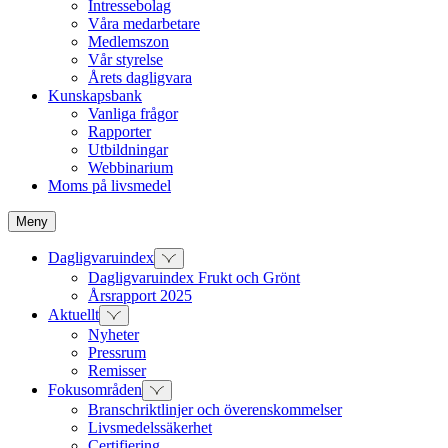
Intressebolag
Våra medarbetare
Medlemszon
Vår styrelse
Årets dagligvara
Kunskapsbank
Vanliga frågor
Rapporter
Utbildningar
Webbinarium
Moms på livsmedel
Meny
Dagligvaruindex
Dagligvaruindex Frukt och Grönt
Årsrapport 2025
Aktuellt
Nyheter
Pressrum
Remisser
Fokusområden
Branschriktlinjer och överenskommelser
Livsmedelssäkerhet
Certifiering