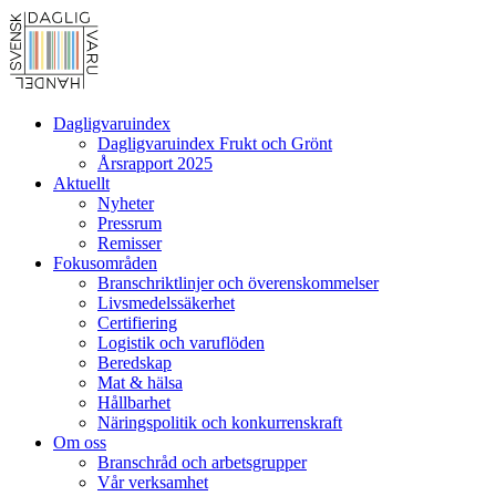
Dagligvaruindex
Dagligvaruindex Frukt och Grönt
Årsrapport 2025
Aktuellt
Nyheter
Pressrum
Remisser
Fokusområden
Branschriktlinjer och överenskommelser
Livsmedelssäkerhet
Certifiering
Logistik och varuflöden
Beredskap
Mat & hälsa
Hållbarhet
Näringspolitik och konkurrenskraft
Om oss
Branschråd och arbetsgrupper
Vår verksamhet