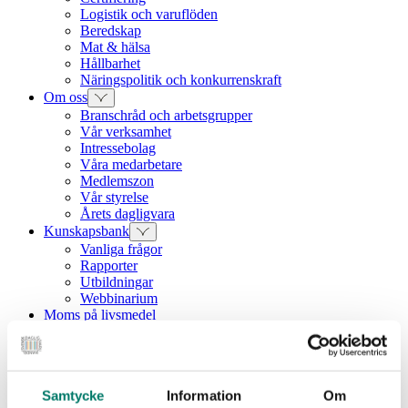
Logistik och varuflöden
Beredskap
Mat & hälsa
Hållbarhet
Näringspolitik och konkurrenskraft
Om oss
Branschråd och arbetsgrupper
Vår verksamhet
Intressebolag
Våra medarbetare
Medlemszon
Vår styrelse
Årets dagligvara
Kunskapsbank
Vanliga frågor
Rapporter
Utbildningar
Webbinarium
Moms på livsmedel
Pressmeddelande
Stabil volymutveckling i
Samtycke
Information
Om