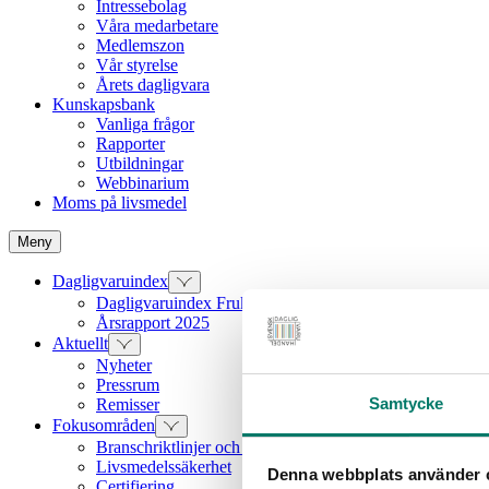
Intressebolag
Våra medarbetare
Medlemszon
Vår styrelse
Årets dagligvara
Kunskapsbank
Vanliga frågor
Rapporter
Utbildningar
Webbinarium
Moms på livsmedel
Meny
Dagligvaruindex
Dagligvaruindex Frukt och Grönt
Årsrapport 2025
Aktuellt
Nyheter
Pressrum
Samtycke
Remisser
Fokusområden
Branschriktlinjer och överenskommelser
Livsmedelssäkerhet
Denna webbplats använder 
Certifiering