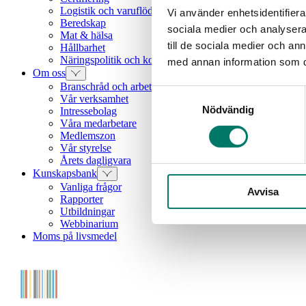
Logistik och varuflöden
Vi använder enhetsidentifierar
Beredskap
sociala medier och analysera 
Mat & hälsa
till de sociala medier och a
Hållbarhet
Näringspolitik och konkurrenskraft
med annan information som du 
Om oss
Branschråd och arbetsgrupper
Samtyckesval
Vår verksamhet
Nödvändig
Intressebolag
Våra medarbetare
Medlemszon
Vår styrelse
Årets dagligvara
Kunskapsbank
Vanliga frågor
Avvisa
Rapporter
Utbildningar
Webbinarium
Moms på livsmedel