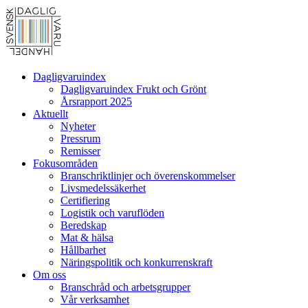
Dagligvaruindex
Dagligvaruindex Frukt och Grönt
Årsrapport 2025
Aktuellt
Nyheter
Pressrum
Remisser
Fokusområden
Branschriktlinjer och överenskommelser
Livsmedelssäkerhet
Certifiering
Logistik och varuflöden
Beredskap
Mat & hälsa
Hållbarhet
Näringspolitik och konkurrenskraft
Om oss
Branschråd och arbetsgrupper
Vår verksamhet