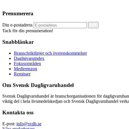
Prenumerera
Din e-postadress
Tack för din prenumeration!
Snabblänkar
Branschriktlinjer och överenskommelser
Dagligvaruindex
Fokusområden
Medlemszon
Remisser
Om Svensk Dagligvaruhandel
Svensk Dagligvaruhandel är branschorganisationen för dagligvaruha
viktig del i hela livsmedelskedjan och Svensk Dagligvaruhandel verkar
Kontakta oss
E-post:
info@svdh.se
Våra medarbetare