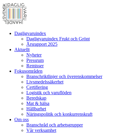
Dagligvaruindex
Dagligvaruindex Frukt och Grönt
Årsrapport 2025
Aktuellt
Nyheter
Pressrum
Remisser
Fokusområden
Branschriktlinjer och överenskommelser
Livsmedelssäkerhet
Certifiering
Logistik och varuflöden
Beredskap
Mat & hälsa
Hållbarhet
Näringspolitik och konkurrenskraft
Om oss
Branschråd och arbetsgrupper
Vår verksamhet