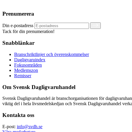
Prenumerera
Din e-postadress
Tack för din prenumeration!
Snabblänkar
Branschriktlinjer och överenskommelser
Dagligvaruindex
Fokusområden
Medlemszon
Remisser
Om Svensk Dagligvaruhandel
Svensk Dagligvaruhandel är branschorganisationen för dagligvaruha
viktig del i hela livsmedelskedjan och Svensk Dagligvaruhandel verkar
Kontakta oss
E-post:
info@svdh.se
Våra medarbetare