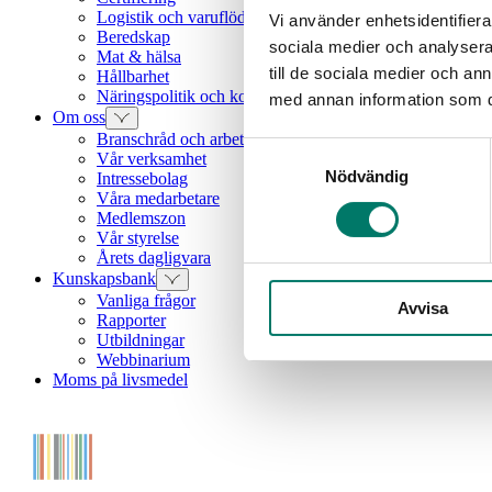
Logistik och varuflöden
Vi använder enhetsidentifierar
Beredskap
sociala medier och analysera 
Mat & hälsa
till de sociala medier och a
Hållbarhet
Näringspolitik och konkurrenskraft
med annan information som du 
Om oss
Branschråd och arbetsgrupper
Samtyckesval
Vår verksamhet
Nödvändig
Intressebolag
Våra medarbetare
Medlemszon
Vår styrelse
Årets dagligvara
Kunskapsbank
Vanliga frågor
Avvisa
Rapporter
Utbildningar
Webbinarium
Moms på livsmedel