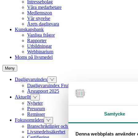
Intressebolag
Våra medarbetare
Medlemszon
Vår styrelse
Årets dagligvara
Kunskapsbank
Vanliga frågor
Rapporter
Utbildningar
Webbinarium
Moms på livsmedel
Meny
Dagligvaruindex
Dagligvaruindex Frukt och Grönt
Årsrapport 2025
Aktuellt
Nyheter
Pressrum
Samtycke
Remisser
Fokusområden
Branschriktlinjer och överenskommelser
Livsmedelssäkerhet
Denna webbplats använder 
Certifiering