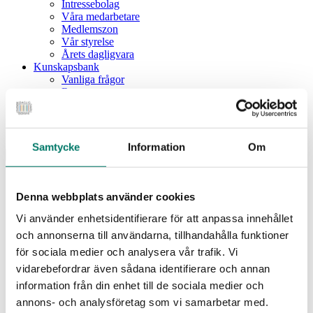
Intressebolag
Våra medarbetare
Medlemszon
Vår styrelse
Årets dagligvara
Kunskapsbank
Vanliga frågor
Rapporter
Utbildningar
Webbinarium
Moms på livsmedel
Samtycke
Information
Om
Meny
Dagligvaruindex
Dagligvaruindex Frukt och Grönt
Denna webbplats använder cookies
Årsrapport 2025
Vi använder enhetsidentifierare för att anpassa innehållet
Aktuellt
Nyheter
och annonserna till användarna, tillhandahålla funktioner
Pressrum
för sociala medier och analysera vår trafik. Vi
Remisser
vidarebefordrar även sådana identifierare och annan
Fokusområden
information från din enhet till de sociala medier och
Branschriktlinjer och överenskommelser
Livsmedelssäkerhet
annons- och analysföretag som vi samarbetar med.
Certifiering