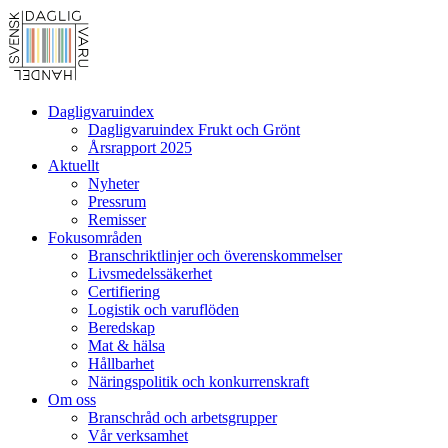
Dagligvaruindex
Dagligvaruindex Frukt och Grönt
Årsrapport 2025
Aktuellt
Nyheter
Pressrum
Remisser
Fokusområden
Branschriktlinjer och överenskommelser
Livsmedelssäkerhet
Certifiering
Logistik och varuflöden
Beredskap
Mat & hälsa
Hållbarhet
Näringspolitik och konkurrenskraft
Om oss
Branschråd och arbetsgrupper
Vår verksamhet