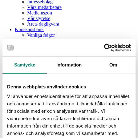
Intressebolag
Våra medarbetare
Medlemszon
Vår styrelse
Årets dagligvara
Kunskapsbank
Vanliga frågor
Rapporter
Utbildningar
Webbinarium
Moms på livsmedel
Samtycke
Information
Om
Meny
Dagligvaruindex
Dagligvaruindex Frukt och Grönt
Denna webbplats använder cookies
Årsrapport 2025
Vi använder enhetsidentifierare för att anpassa innehållet
Aktuellt
Nyheter
och annonserna till användarna, tillhandahålla funktioner
Pressrum
för sociala medier och analysera vår trafik. Vi
Remisser
vidarebefordrar även sådana identifierare och annan
Fokusområden
information från din enhet till de sociala medier och
Branschriktlinjer och överenskommelser
Livsmedelssäkerhet
annons- och analysföretag som vi samarbetar med.
Certifiering