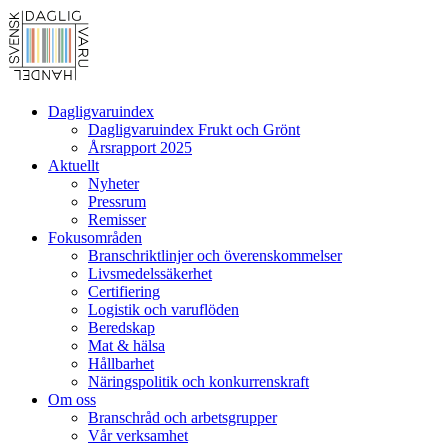
Dagligvaruindex
Dagligvaruindex Frukt och Grönt
Årsrapport 2025
Aktuellt
Nyheter
Pressrum
Remisser
Fokusområden
Branschriktlinjer och överenskommelser
Livsmedelssäkerhet
Certifiering
Logistik och varuflöden
Beredskap
Mat & hälsa
Hållbarhet
Näringspolitik och konkurrenskraft
Om oss
Branschråd och arbetsgrupper
Vår verksamhet