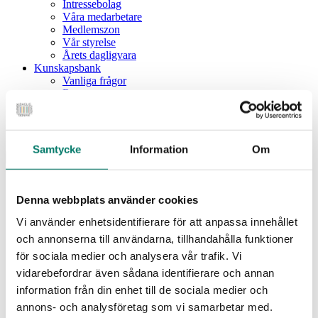
Intressebolag
Våra medarbetare
Medlemszon
Vår styrelse
Årets dagligvara
Kunskapsbank
Vanliga frågor
Rapporter
Utbildningar
Webbinarium
Moms på livsmedel
Samtycke
Information
Om
Meny
Dagligvaruindex
Dagligvaruindex Frukt och Grönt
Denna webbplats använder cookies
Årsrapport 2025
Vi använder enhetsidentifierare för att anpassa innehållet
Aktuellt
Nyheter
och annonserna till användarna, tillhandahålla funktioner
Pressrum
för sociala medier och analysera vår trafik. Vi
Remisser
vidarebefordrar även sådana identifierare och annan
Fokusområden
information från din enhet till de sociala medier och
Branschriktlinjer och överenskommelser
Livsmedelssäkerhet
annons- och analysföretag som vi samarbetar med.
Certifiering