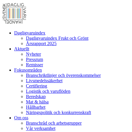
Dagligvaruindex
Dagligvaruindex Frukt och Grönt
Årsrapport 2025
Aktuellt
Nyheter
Pressrum
Remisser
Fokusområden
Branschriktlinjer och överenskommelser
Livsmedelssäkerhet
Certifiering
Logistik och varuflöden
Beredskap
Mat & hälsa
Hållbarhet
Näringspolitik och konkurrenskraft
Om oss
Branschråd och arbetsgrupper
Vår verksamhet