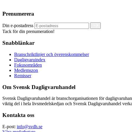
Prenumerera
Din e-postadress
Tack för din prenumeration!
Snabblänkar
Branschriktlinjer och överenskommelser
Dagligvaruindex
Fokusområden
Medlemszon
Remisser
Om Svensk Dagligvaruhandel
Svensk Dagligvaruhandel är branschorganisationen för dagligvaruha
viktig del i hela livsmedelskedjan och Svensk Dagligvaruhandel verkar
Kontakta oss
E-post:
info@svdh.se
Våra medarbetare