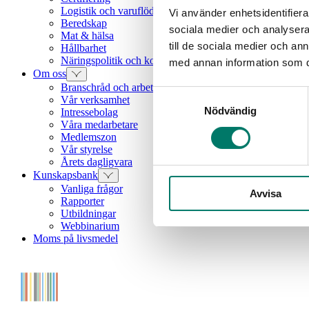
Logistik och varuflöden
Vi använder enhetsidentifierar
Beredskap
sociala medier och analysera 
Mat & hälsa
till de sociala medier och a
Hållbarhet
Näringspolitik och konkurrenskraft
med annan information som du 
Om oss
Branschråd och arbetsgrupper
Samtyckesval
Vår verksamhet
Nödvändig
Intressebolag
Våra medarbetare
Medlemszon
Vår styrelse
Årets dagligvara
Kunskapsbank
Vanliga frågor
Avvisa
Rapporter
Utbildningar
Webbinarium
Moms på livsmedel