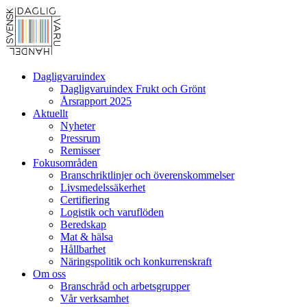
Dagligvaruindex
Dagligvaruindex Frukt och Grönt
Årsrapport 2025
Aktuellt
Nyheter
Pressrum
Remisser
Fokusområden
Branschriktlinjer och överenskommelser
Livsmedelssäkerhet
Certifiering
Logistik och varuflöden
Beredskap
Mat & hälsa
Hållbarhet
Näringspolitik och konkurrenskraft
Om oss
Branschråd och arbetsgrupper
Vår verksamhet