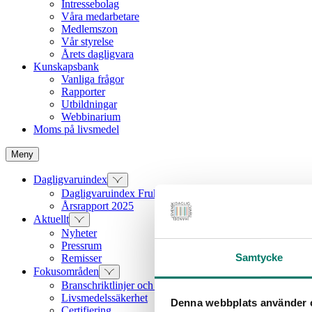
Intressebolag
Våra medarbetare
Medlemszon
Vår styrelse
Årets dagligvara
Kunskapsbank
Vanliga frågor
Rapporter
Utbildningar
Webbinarium
Moms på livsmedel
Meny
Dagligvaruindex
Dagligvaruindex Frukt och Grönt
Årsrapport 2025
Aktuellt
Nyheter
Pressrum
Samtycke
Remisser
Fokusområden
Branschriktlinjer och överenskommelser
Livsmedelssäkerhet
Denna webbplats använder 
Certifiering