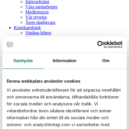
Intressebolag
Våra medarbetare
Medlemszon
Vår styrelse
Årets dagligvara
Kunskapsbank
Vanliga frågor
Rapporter
Utbildningar
Webbinarium
Moms på livsmedel
Samtycke
Information
Om
Meny
Dagligvaruindex
Dagligvaruindex Frukt och Grönt
Denna webbplats använder cookies
Årsrapport 2025
Vi använder enhetsidentifierare för att anpassa innehållet
Aktuellt
Nyheter
och annonserna till användarna, tillhandahålla funktioner
Pressrum
för sociala medier och analysera vår trafik. Vi
Remisser
vidarebefordrar även sådana identifierare och annan
Fokusområden
information från din enhet till de sociala medier och
Branschriktlinjer och överenskommelser
Livsmedelssäkerhet
annons- och analysföretag som vi samarbetar med.
Certifiering