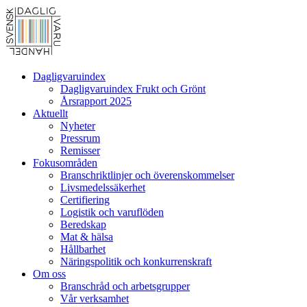
Dagligvaruindex
Dagligvaruindex Frukt och Grönt
Årsrapport 2025
Aktuellt
Nyheter
Pressrum
Remisser
Fokusområden
Branschriktlinjer och överenskommelser
Livsmedelssäkerhet
Certifiering
Logistik och varuflöden
Beredskap
Mat & hälsa
Hållbarhet
Näringspolitik och konkurrenskraft
Om oss
Branschråd och arbetsgrupper
Vår verksamhet