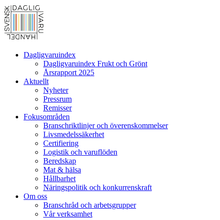
Dagligvaruindex
Dagligvaruindex Frukt och Grönt
Årsrapport 2025
Aktuellt
Nyheter
Pressrum
Remisser
Fokusområden
Branschriktlinjer och överenskommelser
Livsmedelssäkerhet
Certifiering
Logistik och varuflöden
Beredskap
Mat & hälsa
Hållbarhet
Näringspolitik och konkurrenskraft
Om oss
Branschråd och arbetsgrupper
Vår verksamhet