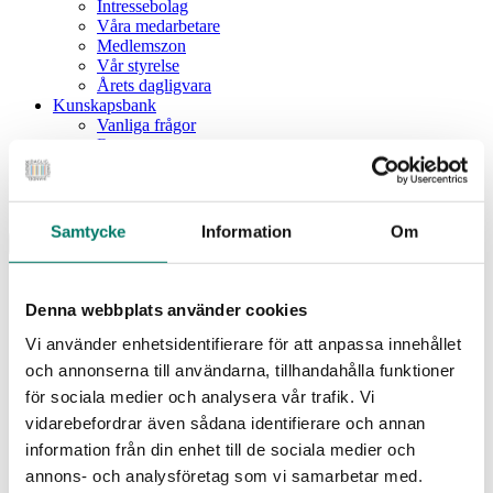
Intressebolag
Våra medarbetare
Medlemszon
Vår styrelse
Årets dagligvara
Kunskapsbank
Vanliga frågor
Rapporter
Utbildningar
Webbinarium
Moms på livsmedel
Samtycke
Information
Om
Meny
Dagligvaruindex
Dagligvaruindex Frukt och Grönt
Denna webbplats använder cookies
Årsrapport 2025
Vi använder enhetsidentifierare för att anpassa innehållet
Aktuellt
Nyheter
och annonserna till användarna, tillhandahålla funktioner
Pressrum
för sociala medier och analysera vår trafik. Vi
Remisser
vidarebefordrar även sådana identifierare och annan
Fokusområden
information från din enhet till de sociala medier och
Branschriktlinjer och överenskommelser
Livsmedelssäkerhet
annons- och analysföretag som vi samarbetar med.
Certifiering