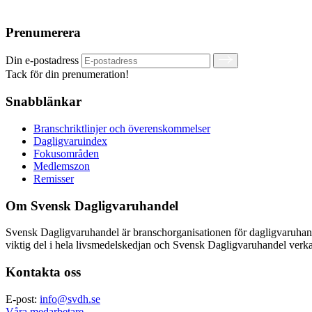
Prenumerera
Din e-postadress
Tack för din prenumeration!
Snabblänkar
Branschriktlinjer och överenskommelser
Dagligvaruindex
Fokusområden
Medlemszon
Remisser
Om Svensk Dagligvaruhandel
Svensk Dagligvaruhandel är branschorganisationen för dagligvaruha
viktig del i hela livsmedelskedjan och Svensk Dagligvaruhandel verkar
Kontakta oss
E-post:
info@svdh.se
Våra medarbetare