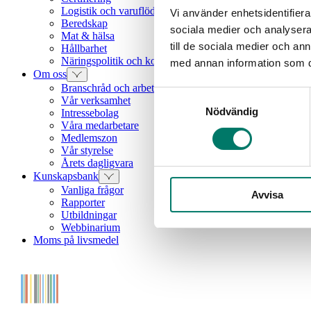
Logistik och varuflöden
Vi använder enhetsidentifierar
Beredskap
sociala medier och analysera 
Mat & hälsa
till de sociala medier och a
Hållbarhet
Näringspolitik och konkurrenskraft
med annan information som du 
Om oss
Branschråd och arbetsgrupper
Samtyckesval
Vår verksamhet
Nödvändig
Intressebolag
Våra medarbetare
Medlemszon
Vår styrelse
Årets dagligvara
Kunskapsbank
Vanliga frågor
Avvisa
Rapporter
Utbildningar
Webbinarium
Moms på livsmedel