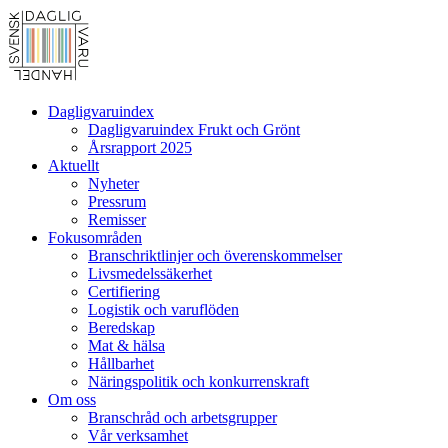
Dagligvaruindex
Dagligvaruindex Frukt och Grönt
Årsrapport 2025
Aktuellt
Nyheter
Pressrum
Remisser
Fokusområden
Branschriktlinjer och överenskommelser
Livsmedelssäkerhet
Certifiering
Logistik och varuflöden
Beredskap
Mat & hälsa
Hållbarhet
Näringspolitik och konkurrenskraft
Om oss
Branschråd och arbetsgrupper
Vår verksamhet