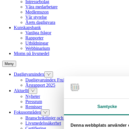
Intressebolag
Våra medarbetare
Medlemszon
Vår styrelse
Årets dagligvara
Kunskapsbank
Vanliga frågor
Rapporter
Utbildningar
Webbinarium
Moms på livsmedel
Meny
Dagligvaruindex
Dagligvaruindex Frukt och Grönt
Årsrapport 2025
Aktuellt
Nyheter
Pressrum
Samtycke
Remisser
Fokusområden
Branschriktlinjer och överenskommelser
Livsmedelssäkerhet
Denna webbplats använder 
Certifiering