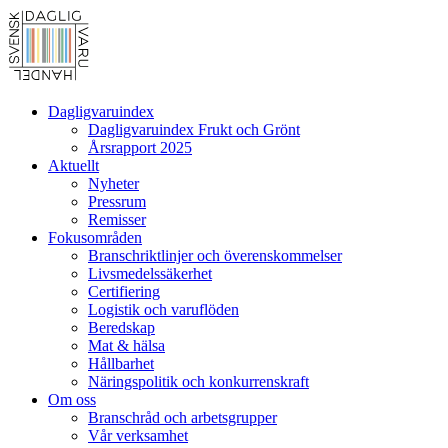
Dagligvaruindex
Dagligvaruindex Frukt och Grönt
Årsrapport 2025
Aktuellt
Nyheter
Pressrum
Remisser
Fokusområden
Branschriktlinjer och överenskommelser
Livsmedelssäkerhet
Certifiering
Logistik och varuflöden
Beredskap
Mat & hälsa
Hållbarhet
Näringspolitik och konkurrenskraft
Om oss
Branschråd och arbetsgrupper
Vår verksamhet