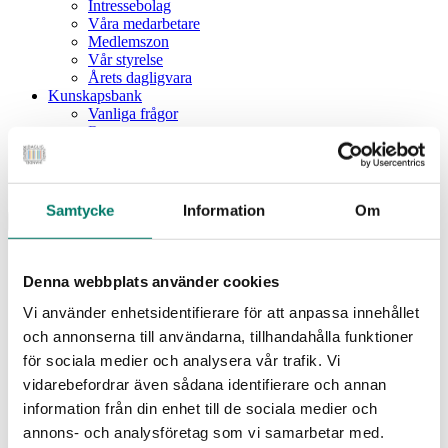
Intressebolag
Våra medarbetare
Medlemszon
Vår styrelse
Årets dagligvara
Kunskapsbank
Vanliga frågor
Rapporter
Utbildningar
Webbinarium
Moms på livsmedel
Samtycke
Information
Om
Meny
Dagligvaruindex
Dagligvaruindex Frukt och Grönt
Denna webbplats använder cookies
Årsrapport 2025
Vi använder enhetsidentifierare för att anpassa innehållet
Aktuellt
Nyheter
och annonserna till användarna, tillhandahålla funktioner
Pressrum
för sociala medier och analysera vår trafik. Vi
Remisser
vidarebefordrar även sådana identifierare och annan
Fokusområden
information från din enhet till de sociala medier och
Branschriktlinjer och överenskommelser
Livsmedelssäkerhet
annons- och analysföretag som vi samarbetar med.
Certifiering