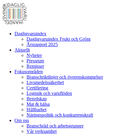
Dagligvaruindex
Dagligvaruindex Frukt och Grönt
Årsrapport 2025
Aktuellt
Nyheter
Pressrum
Remisser
Fokusområden
Branschriktlinjer och överenskommelser
Livsmedelssäkerhet
Certifiering
Logistik och varuflöden
Beredskap
Mat & hälsa
Hållbarhet
Näringspolitik och konkurrenskraft
Om oss
Branschråd och arbetsgrupper
Vår verksamhet