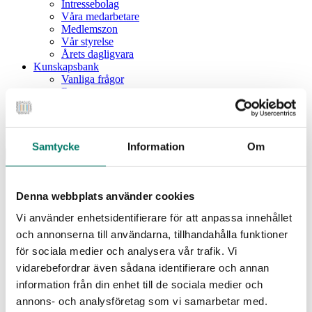
Intressebolag
Våra medarbetare
Medlemszon
Vår styrelse
Årets dagligvara
Kunskapsbank
Vanliga frågor
Rapporter
Utbildningar
Webbinarium
Moms på livsmedel
Samtycke
Information
Om
Meny
Dagligvaruindex
Dagligvaruindex Frukt och Grönt
Denna webbplats använder cookies
Årsrapport 2025
Vi använder enhetsidentifierare för att anpassa innehållet
Aktuellt
Nyheter
och annonserna till användarna, tillhandahålla funktioner
Pressrum
för sociala medier och analysera vår trafik. Vi
Remisser
vidarebefordrar även sådana identifierare och annan
Fokusområden
information från din enhet till de sociala medier och
Branschriktlinjer och överenskommelser
Livsmedelssäkerhet
annons- och analysföretag som vi samarbetar med.
Certifiering