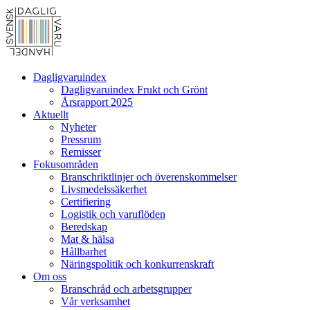
Dagligvaruindex
Dagligvaruindex Frukt och Grönt
Årsrapport 2025
Aktuellt
Nyheter
Pressrum
Remisser
Fokusområden
Branschriktlinjer och överenskommelser
Livsmedelssäkerhet
Certifiering
Logistik och varuflöden
Beredskap
Mat & hälsa
Hållbarhet
Näringspolitik och konkurrenskraft
Om oss
Branschråd och arbetsgrupper
Vår verksamhet