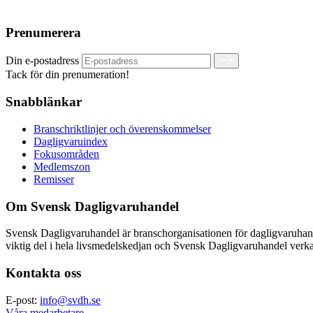
Prenumerera
Din e-postadress
Tack för din prenumeration!
Snabblänkar
Branschriktlinjer och överenskommelser
Dagligvaruindex
Fokusområden
Medlemszon
Remisser
Om Svensk Dagligvaruhandel
Svensk Dagligvaruhandel är branschorganisationen för dagligvaruha
viktig del i hela livsmedelskedjan och Svensk Dagligvaruhandel verkar
Kontakta oss
E-post:
info@svdh.se
Våra medarbetare