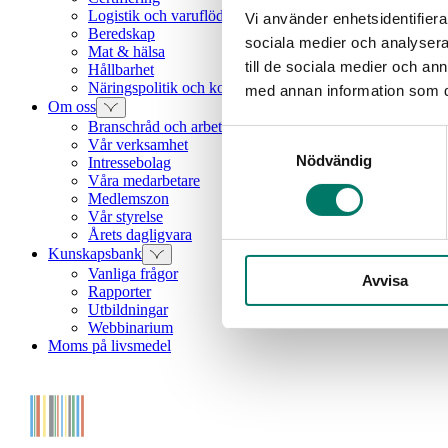
Logistik och varuflöden
Vi använder enhetsidentifierar
Beredskap
sociala medier och analysera 
Mat & hälsa
till de sociala medier och a
Hållbarhet
Näringspolitik och konkurrenskraft
med annan information som du 
Om oss
Branschråd och arbetsgrupper
Samtyckesval
Vår verksamhet
Nödvändig
Intressebolag
Våra medarbetare
Medlemszon
Vår styrelse
Årets dagligvara
Kunskapsbank
Vanliga frågor
Avvisa
Rapporter
Utbildningar
Webbinarium
Moms på livsmedel