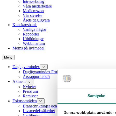
Intressebolag
Våra medarbetare
Medlemszon
Vår styrelse
Årets dagligvara
Kunskapsbank
Vanliga frågor
Rapporter
Utbildningar
Webbinarium
Moms på livsmedel
Meny
Dagligvaruindex
Dagligvaruindex Frukt och Grönt
Årsrapport 2025
Aktuellt
Nyheter
Pressrum
Samtycke
Remisser
Fokusområden
Branschriktlinjer och överenskommelser
Livsmedelssäkerhet
Denna webbplats använder 
Certifiering