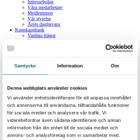
Intressebolag
Våra medarbetare
Medlemszon
Vår styrelse
Årets dagligvara
Kunskapsbank
Vanliga frågor
Rapporter
Utbildningar
Webbinarium
Moms på livsmedel
Samtycke
Information
Om
Meny
Dagligvaruindex
Dagligvaruindex Frukt och Grönt
Denna webbplats använder cookies
Årsrapport 2025
Vi använder enhetsidentifierare för att anpassa innehållet
Aktuellt
Nyheter
och annonserna till användarna, tillhandahålla funktioner
Pressrum
för sociala medier och analysera vår trafik. Vi
Remisser
vidarebefordrar även sådana identifierare och annan
Fokusområden
information från din enhet till de sociala medier och
Branschriktlinjer och överenskommelser
Livsmedelssäkerhet
annons- och analysföretag som vi samarbetar med.
Certifiering