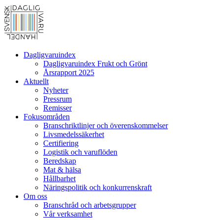
Dagligvaruindex
Dagligvaruindex Frukt och Grönt
Årsrapport 2025
Aktuellt
Nyheter
Pressrum
Remisser
Fokusområden
Branschriktlinjer och överenskommelser
Livsmedelssäkerhet
Certifiering
Logistik och varuflöden
Beredskap
Mat & hälsa
Hållbarhet
Näringspolitik och konkurrenskraft
Om oss
Branschråd och arbetsgrupper
Vår verksamhet