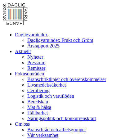
Dagligvaruindex
Dagligvaruindex Frukt och Grönt
Årsrapport 2025
Aktuellt
Nyheter
Pressrum
Remisser
Fokusområden
Branschriktlinjer och överenskommelser
Livsmedelssäkerhet
Certifiering
Logistik och varuflöden
Beredskap
Mat & hälsa
Hållbarhet
Näringspolitik och konkurrenskraft
Om oss
Branschråd och arbetsgrupper
Vår verksamhet