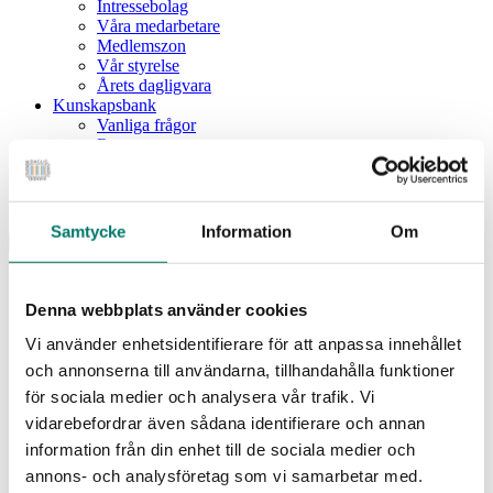
Intressebolag
Våra medarbetare
Medlemszon
Vår styrelse
Årets dagligvara
Kunskapsbank
Vanliga frågor
Rapporter
Utbildningar
Webbinarium
Moms på livsmedel
Samtycke
Information
Om
Meny
Dagligvaruindex
Dagligvaruindex Frukt och Grönt
Denna webbplats använder cookies
Årsrapport 2025
Vi använder enhetsidentifierare för att anpassa innehållet
Aktuellt
Nyheter
och annonserna till användarna, tillhandahålla funktioner
Pressrum
för sociala medier och analysera vår trafik. Vi
Remisser
vidarebefordrar även sådana identifierare och annan
Fokusområden
information från din enhet till de sociala medier och
Branschriktlinjer och överenskommelser
Livsmedelssäkerhet
annons- och analysföretag som vi samarbetar med.
Certifiering