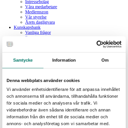
Intressebolag
Våra medarbetare
Medlemszon
Vår styrelse
Årets dagligvara
Kunskapsbank
Vanliga frågor
Rapporter
Utbildningar
Webbinarium
Moms på livsmedel
Samtycke
Information
Om
Meny
Dagligvaruindex
Dagligvaruindex Frukt och Grönt
Denna webbplats använder cookies
Årsrapport 2025
Vi använder enhetsidentifierare för att anpassa innehållet
Aktuellt
Nyheter
och annonserna till användarna, tillhandahålla funktioner
Pressrum
för sociala medier och analysera vår trafik. Vi
Remisser
vidarebefordrar även sådana identifierare och annan
Fokusområden
information från din enhet till de sociala medier och
Branschriktlinjer och överenskommelser
Livsmedelssäkerhet
annons- och analysföretag som vi samarbetar med.
Certifiering