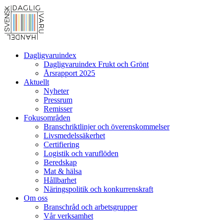
Dagligvaruindex
Dagligvaruindex Frukt och Grönt
Årsrapport 2025
Aktuellt
Nyheter
Pressrum
Remisser
Fokusområden
Branschriktlinjer och överenskommelser
Livsmedelssäkerhet
Certifiering
Logistik och varuflöden
Beredskap
Mat & hälsa
Hållbarhet
Näringspolitik och konkurrenskraft
Om oss
Branschråd och arbetsgrupper
Vår verksamhet