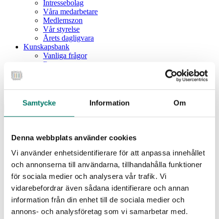
Intressebolag
Våra medarbetare
Medlemszon
Vår styrelse
Årets dagligvara
Kunskapsbank
Vanliga frågor
Rapporter
Utbildningar
Webbinarium
Moms på livsmedel
Samtycke
Information
Om
Meny
Dagligvaruindex
Dagligvaruindex Frukt och Grönt
Denna webbplats använder cookies
Årsrapport 2025
Vi använder enhetsidentifierare för att anpassa innehållet
Aktuellt
Nyheter
och annonserna till användarna, tillhandahålla funktioner
Pressrum
för sociala medier och analysera vår trafik. Vi
Remisser
vidarebefordrar även sådana identifierare och annan
Fokusområden
information från din enhet till de sociala medier och
Branschriktlinjer och överenskommelser
Livsmedelssäkerhet
annons- och analysföretag som vi samarbetar med.
Certifiering