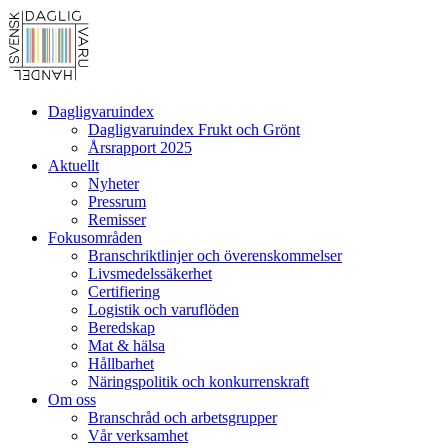
Dagligvaruindex
Dagligvaruindex Frukt och Grönt
Årsrapport 2025
Aktuellt
Nyheter
Pressrum
Remisser
Fokusområden
Branschriktlinjer och överenskommelser
Livsmedelssäkerhet
Certifiering
Logistik och varuflöden
Beredskap
Mat & hälsa
Hållbarhet
Näringspolitik och konkurrenskraft
Om oss
Branschråd och arbetsgrupper
Vår verksamhet