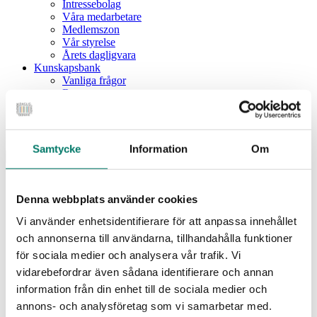
Intressebolag
Våra medarbetare
Medlemszon
Vår styrelse
Årets dagligvara
Kunskapsbank
Vanliga frågor
Rapporter
Utbildningar
Webbinarium
Moms på livsmedel
Samtycke
Information
Om
Meny
Dagligvaruindex
Dagligvaruindex Frukt och Grönt
Denna webbplats använder cookies
Årsrapport 2025
Vi använder enhetsidentifierare för att anpassa innehållet
Aktuellt
Nyheter
och annonserna till användarna, tillhandahålla funktioner
Pressrum
för sociala medier och analysera vår trafik. Vi
Remisser
vidarebefordrar även sådana identifierare och annan
Fokusområden
information från din enhet till de sociala medier och
Branschriktlinjer och överenskommelser
Livsmedelssäkerhet
annons- och analysföretag som vi samarbetar med.
Certifiering