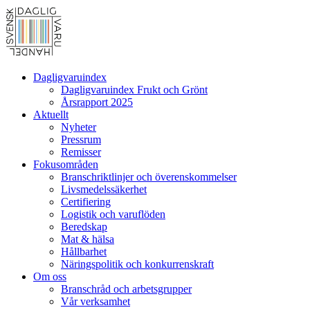
Dagligvaruindex
Dagligvaruindex Frukt och Grönt
Årsrapport 2025
Aktuellt
Nyheter
Pressrum
Remisser
Fokusområden
Branschriktlinjer och överenskommelser
Livsmedelssäkerhet
Certifiering
Logistik och varuflöden
Beredskap
Mat & hälsa
Hållbarhet
Näringspolitik och konkurrenskraft
Om oss
Branschråd och arbetsgrupper
Vår verksamhet