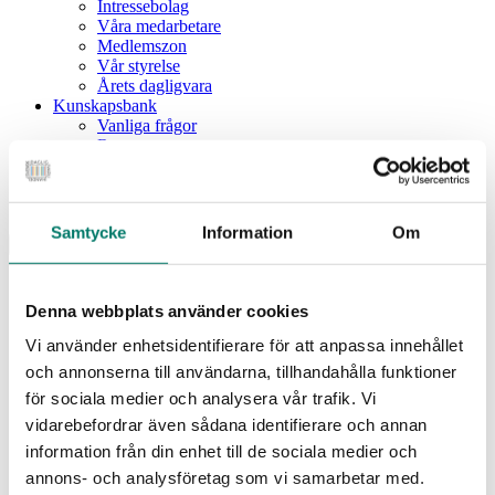
Intressebolag
Våra medarbetare
Medlemszon
Vår styrelse
Årets dagligvara
Kunskapsbank
Vanliga frågor
Rapporter
Utbildningar
Webbinarium
Moms på livsmedel
Samtycke
Information
Om
Meny
Dagligvaruindex
Dagligvaruindex Frukt och Grönt
Denna webbplats använder cookies
Årsrapport 2025
Vi använder enhetsidentifierare för att anpassa innehållet
Aktuellt
Nyheter
och annonserna till användarna, tillhandahålla funktioner
Pressrum
för sociala medier och analysera vår trafik. Vi
Remisser
vidarebefordrar även sådana identifierare och annan
Fokusområden
information från din enhet till de sociala medier och
Branschriktlinjer och överenskommelser
Livsmedelssäkerhet
annons- och analysföretag som vi samarbetar med.
Certifiering