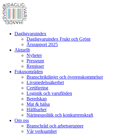
Dagligvaruindex
Dagligvaruindex Frukt och Grönt
Årsrapport 2025
Aktuellt
Nyheter
Pressrum
Remisser
Fokusområden
Branschriktlinjer och överenskommelser
Livsmedelssäkerhet
Certifiering
Logistik och varuflöden
Beredskap
Mat & hälsa
Hållbarhet
Näringspolitik och konkurrenskraft
Om oss
Branschråd och arbetsgrupper
Vår verksamhet