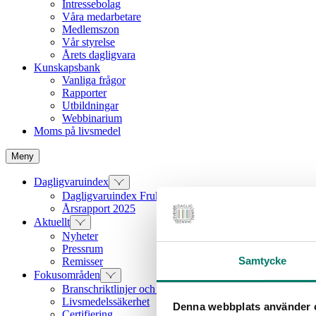
Intressebolag
Våra medarbetare
Medlemszon
Vår styrelse
Årets dagligvara
Kunskapsbank
Vanliga frågor
Rapporter
Utbildningar
Webbinarium
Moms på livsmedel
Meny
Dagligvaruindex
Dagligvaruindex Frukt och Grönt
Årsrapport 2025
Aktuellt
Nyheter
Pressrum
Samtycke
Remisser
Fokusområden
Branschriktlinjer och överenskommelser
Livsmedelssäkerhet
Denna webbplats använder 
Certifiering