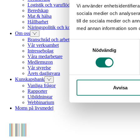
Logistik och varuflöden
Vi använder enhetsidentifierar
Beredskap
sociala medier och analysera 
Mat & hälsa
till de sociala medier och a
Hållbarhet
Näringspolitik och konkurrenskraft
med annan information som du 
Om oss
Branschråd och arbetsgrupper
Samtyckesval
Vår verksamhet
Nödvändig
Intressebolag
Våra medarbetare
Medlemszon
Vår styrelse
Årets dagligvara
Kunskapsbank
Vanliga frågor
Avvisa
Rapporter
Utbildningar
Webbinarium
Moms på livsmedel