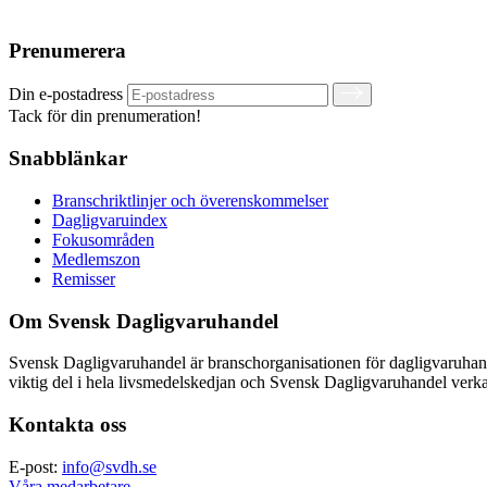
Prenumerera
Din e-postadress
Tack för din prenumeration!
Snabblänkar
Branschriktlinjer och överenskommelser
Dagligvaruindex
Fokusområden
Medlemszon
Remisser
Om Svensk Dagligvaruhandel
Svensk Dagligvaruhandel är branschorganisationen för dagligvaruha
viktig del i hela livsmedelskedjan och Svensk Dagligvaruhandel verkar
Kontakta oss
E-post:
info@svdh.se
Våra medarbetare