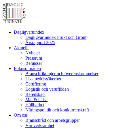
Dagligvaruindex
Dagligvaruindex Frukt och Grönt
Årsrapport 2025
Aktuellt
Nyheter
Pressrum
Remisser
Fokusområden
Branschriktlinjer och överenskommelser
Livsmedelssäkerhet
Certifiering
Logistik och varuflöden
Beredskap
Mat & hälsa
Hållbarhet
Näringspolitik och konkurrenskraft
Om oss
Branschråd och arbetsgrupper
Vår verksamhet