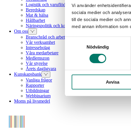
Logistik och varuflöden
Vi använder enhetsidentifierar
Beredskap
sociala medier och analysera 
Mat & hälsa
till de sociala medier och a
Hållbarhet
Näringspolitik och konkurrenskraft
med annan information som du 
Om oss
Branschråd och arbetsgrupper
Samtyckesval
Vår verksamhet
Nödvändig
Intressebolag
Våra medarbetare
Medlemszon
Vår styrelse
Årets dagligvara
Kunskapsbank
Vanliga frågor
Avvisa
Rapporter
Utbildningar
Webbinarium
Moms på livsmedel