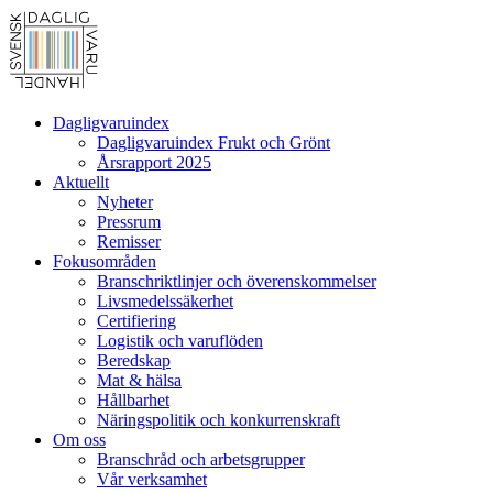
Dagligvaruindex
Dagligvaruindex Frukt och Grönt
Årsrapport 2025
Aktuellt
Nyheter
Pressrum
Remisser
Fokusområden
Branschriktlinjer och överenskommelser
Livsmedelssäkerhet
Certifiering
Logistik och varuflöden
Beredskap
Mat & hälsa
Hållbarhet
Näringspolitik och konkurrenskraft
Om oss
Branschråd och arbetsgrupper
Vår verksamhet