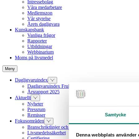
Intressebolag
Våra medarbetare
Medlemszon
Vår styrelse
Årets dagligvara
Kunskapsbank
Vanliga frågor
Rapporter
Utbildningar
Webbinarium
Moms på livsmedel
Meny
Dagligvaruindex
Dagligvaruindex Frukt och Grönt
Årsrapport 2025
Aktuellt
Nyheter
Pressrum
Samtycke
Remisser
Fokusområden
Branschriktlinjer och överenskommelser
Livsmedelssäkerhet
Denna webbplats använder 
Certifiering