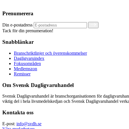
Prenumerera
Din e-postadress
Tack för din prenumeration!
Snabblänkar
Branschriktlinjer och överenskommelser
Dagligvaruindex
Fokusområden
Medlemszon
Remisser
Om Svensk Dagligvaruhandel
Svensk Dagligvaruhandel är branschorganisationen för dagligvaruha
viktig del i hela livsmedelskedjan och Svensk Dagligvaruhandel verkar
Kontakta oss
E-post:
info@svdh.se
Våra medarbetare