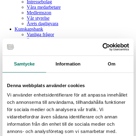
Intressebolag
Våra medarbetare
Medlemszon
Vår styrelse
Årets dagligvara
Kunskapsbank
Vanliga frågor
Rapporter
Utbildningar
Webbinarium
Moms på livsmedel
Samtycke
Information
Om
Meny
Dagligvaruindex
Dagligvaruindex Frukt och Grönt
Denna webbplats använder cookies
Årsrapport 2025
Vi använder enhetsidentifierare för att anpassa innehållet
Aktuellt
Nyheter
och annonserna till användarna, tillhandahålla funktioner
Pressrum
för sociala medier och analysera vår trafik. Vi
Remisser
vidarebefordrar även sådana identifierare och annan
Fokusområden
information från din enhet till de sociala medier och
Branschriktlinjer och överenskommelser
Livsmedelssäkerhet
annons- och analysföretag som vi samarbetar med.
Certifiering