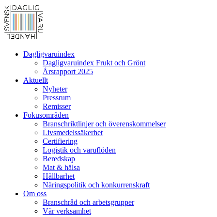
Dagligvaruindex
Dagligvaruindex Frukt och Grönt
Årsrapport 2025
Aktuellt
Nyheter
Pressrum
Remisser
Fokusområden
Branschriktlinjer och överenskommelser
Livsmedelssäkerhet
Certifiering
Logistik och varuflöden
Beredskap
Mat & hälsa
Hållbarhet
Näringspolitik och konkurrenskraft
Om oss
Branschråd och arbetsgrupper
Vår verksamhet