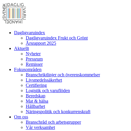
Dagligvaruindex
Dagligvaruindex Frukt och Grönt
Årsrapport 2025
Aktuellt
Nyheter
Pressrum
Remisser
Fokusområden
Branschriktlinjer och överenskommelser
Livsmedelssäkerhet
Certifiering
Logistik och varuflöden
Beredskap
Mat & hälsa
Hållbarhet
Näringspolitik och konkurrenskraft
Om oss
Branschråd och arbetsgrupper
Vår verksamhet