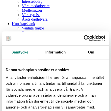
Intressebolag
Våra medarbetare
Medlemszon
Vår styrelse
Årets dagligvara
Kunskapsbank
Vanliga frågor
Rapporter
Utbildningar
Webbinarium
Moms på livsmedel
Samtycke
Information
Om
Meny
Dagligvaruindex
Dagligvaruindex Frukt och Grönt
Denna webbplats använder cookies
Årsrapport 2025
Vi använder enhetsidentifierare för att anpassa innehållet
Aktuellt
Nyheter
och annonserna till användarna, tillhandahålla funktioner
Pressrum
för sociala medier och analysera vår trafik. Vi
Remisser
vidarebefordrar även sådana identifierare och annan
Fokusområden
information från din enhet till de sociala medier och
Branschriktlinjer och överenskommelser
Livsmedelssäkerhet
annons- och analysföretag som vi samarbetar med.
Certifiering