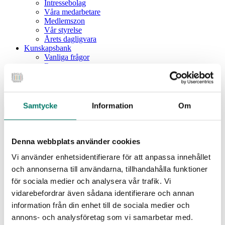
Intressebolag
Våra medarbetare
Medlemszon
Vår styrelse
Årets dagligvara
Kunskapsbank
Vanliga frågor
Rapporter
Utbildningar
Webbinarium
Moms på livsmedel
Samtycke
Information
Om
Meny
Dagligvaruindex
Dagligvaruindex Frukt och Grönt
Denna webbplats använder cookies
Årsrapport 2025
Vi använder enhetsidentifierare för att anpassa innehållet
Aktuellt
Nyheter
och annonserna till användarna, tillhandahålla funktioner
Pressrum
för sociala medier och analysera vår trafik. Vi
Remisser
vidarebefordrar även sådana identifierare och annan
Fokusområden
information från din enhet till de sociala medier och
Branschriktlinjer och överenskommelser
Livsmedelssäkerhet
annons- och analysföretag som vi samarbetar med.
Certifiering