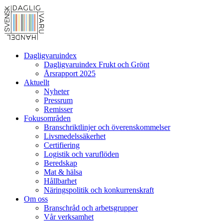
Dagligvaruindex
Dagligvaruindex Frukt och Grönt
Årsrapport 2025
Aktuellt
Nyheter
Pressrum
Remisser
Fokusområden
Branschriktlinjer och överenskommelser
Livsmedelssäkerhet
Certifiering
Logistik och varuflöden
Beredskap
Mat & hälsa
Hållbarhet
Näringspolitik och konkurrenskraft
Om oss
Branschråd och arbetsgrupper
Vår verksamhet