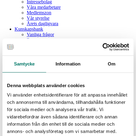
Intressebolag
Våra medarbetare
Medlemszon
Vår styrelse
Årets dagligvara
Kunskapsbank
Vanliga frågor
Rapporter
Utbildningar
Webbinarium
Moms på livsmedel
Samtycke
Information
Om
Meny
Dagligvaruindex
Dagligvaruindex Frukt och Grönt
Denna webbplats använder cookies
Årsrapport 2025
Vi använder enhetsidentifierare för att anpassa innehållet
Aktuellt
Nyheter
och annonserna till användarna, tillhandahålla funktioner
Pressrum
för sociala medier och analysera vår trafik. Vi
Remisser
vidarebefordrar även sådana identifierare och annan
Fokusområden
information från din enhet till de sociala medier och
Branschriktlinjer och överenskommelser
Livsmedelssäkerhet
annons- och analysföretag som vi samarbetar med.
Certifiering