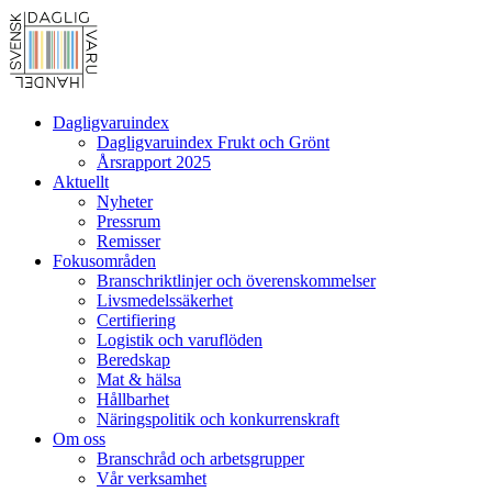
Dagligvaruindex
Dagligvaruindex Frukt och Grönt
Årsrapport 2025
Aktuellt
Nyheter
Pressrum
Remisser
Fokusområden
Branschriktlinjer och överenskommelser
Livsmedelssäkerhet
Certifiering
Logistik och varuflöden
Beredskap
Mat & hälsa
Hållbarhet
Näringspolitik och konkurrenskraft
Om oss
Branschråd och arbetsgrupper
Vår verksamhet