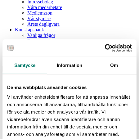
Intressebolag
Våra medarbetare
Medlemszon
Vår styrelse
Årets dagligvara
Kunskapsbank
Vanliga frågor
Rapporter
Utbildningar
Webbinarium
Moms på livsmedel
Samtycke
Information
Om
Meny
Dagligvaruindex
Dagligvaruindex Frukt och Grönt
Denna webbplats använder cookies
Årsrapport 2025
Vi använder enhetsidentifierare för att anpassa innehållet
Aktuellt
Nyheter
och annonserna till användarna, tillhandahålla funktioner
Pressrum
för sociala medier och analysera vår trafik. Vi
Remisser
vidarebefordrar även sådana identifierare och annan
Fokusområden
information från din enhet till de sociala medier och
Branschriktlinjer och överenskommelser
Livsmedelssäkerhet
annons- och analysföretag som vi samarbetar med.
Certifiering