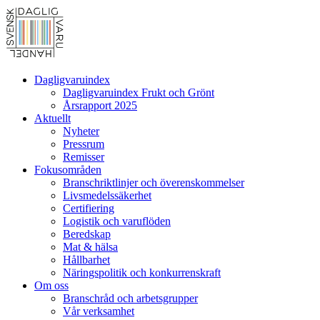
Dagligvaruindex
Dagligvaruindex Frukt och Grönt
Årsrapport 2025
Aktuellt
Nyheter
Pressrum
Remisser
Fokusområden
Branschriktlinjer och överenskommelser
Livsmedelssäkerhet
Certifiering
Logistik och varuflöden
Beredskap
Mat & hälsa
Hållbarhet
Näringspolitik och konkurrenskraft
Om oss
Branschråd och arbetsgrupper
Vår verksamhet