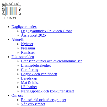
Dagligvaruindex
Dagligvaruindex Frukt och Grönt
Årsrapport 2025
Aktuellt
Nyheter
Pressrum
Remisser
Fokusområden
Branschriktlinjer och överenskommelser
Livsmedelssäkerhet
Certifiering
Logistik och varuflöden
Beredskap
Mat & hälsa
Hållbarhet
Näringspolitik och konkurrenskraft
Om oss
Branschråd och arbetsgrupper
Vår verksamhet