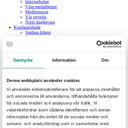
Intressebolag
Våra medarbetare
Medlemszon
Vår styrelse
Årets dagligvara
Kunskapsbank
Vanliga frågor
Rapporter
Utbildningar
Webbinarium
Moms på livsmedel
Samtycke
Information
Om
Meny
Dagligvaruindex
Dagligvaruindex Frukt och Grönt
Denna webbplats använder cookies
Årsrapport 2025
Vi använder enhetsidentifierare för att anpassa innehållet
Aktuellt
Nyheter
och annonserna till användarna, tillhandahålla funktioner
Pressrum
för sociala medier och analysera vår trafik. Vi
Remisser
vidarebefordrar även sådana identifierare och annan
Fokusområden
information från din enhet till de sociala medier och
Branschriktlinjer och överenskommelser
Livsmedelssäkerhet
annons- och analysföretag som vi samarbetar med.
Certifiering