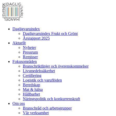
Dagligvaruindex
Dagligvaruindex Frukt och Grönt
Årsrapport 2025
Aktuellt
Nyheter
Pressrum
Remisser
Fokusområden
Branschriktlinjer och överenskommelser
Livsmedelssäkerhet
Certifiering
Logistik och varuflöden
Beredskap
Mat & hälsa
Hållbarhet
Näringspolitik och konkurrenskraft
Om oss
Branschråd och arbetsgrupper
Vår verksamhet