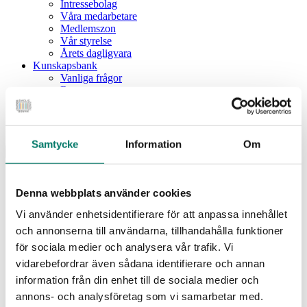
Intressebolag
Våra medarbetare
Medlemszon
Vår styrelse
Årets dagligvara
Kunskapsbank
Vanliga frågor
Rapporter
Utbildningar
Webbinarium
Moms på livsmedel
Samtycke
Information
Om
Meny
Dagligvaruindex
Dagligvaruindex Frukt och Grönt
Denna webbplats använder cookies
Årsrapport 2025
Vi använder enhetsidentifierare för att anpassa innehållet
Aktuellt
Nyheter
och annonserna till användarna, tillhandahålla funktioner
Pressrum
för sociala medier och analysera vår trafik. Vi
Remisser
vidarebefordrar även sådana identifierare och annan
Fokusområden
information från din enhet till de sociala medier och
Branschriktlinjer och överenskommelser
Livsmedelssäkerhet
annons- och analysföretag som vi samarbetar med.
Certifiering