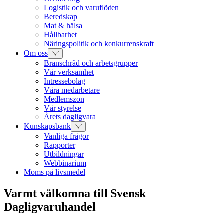
Logistik och varuflöden
Beredskap
Mat & hälsa
Hållbarhet
Näringspolitik och konkurrenskraft
Om oss
Branschråd och arbetsgrupper
Vår verksamhet
Intressebolag
Våra medarbetare
Medlemszon
Vår styrelse
Årets dagligvara
Kunskapsbank
Vanliga frågor
Rapporter
Utbildningar
Webbinarium
Moms på livsmedel
Varmt välkomna till Svensk
Dagligvaruhandel