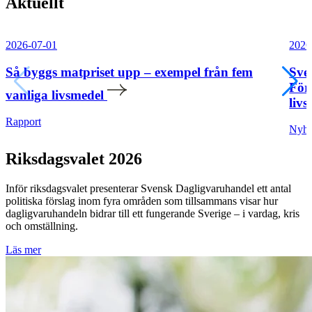
Aktuellt
2026-07-01
2026
Så byggs matpriset upp – exempel från fem
Sve
För
vanliga livsmedel
livs
Rapport
Nyhe
Riksdagsvalet 2026
Inför riksdagsvalet presenterar Svensk Dagligvaruhandel ett antal
politiska förslag inom fyra områden som tillsammans visar hur
dagligvaruhandeln bidrar till ett fungerande Sverige – i vardag, kris
och omställning.
Läs mer