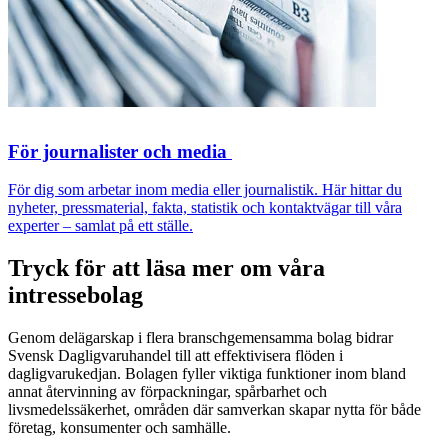
För journalister och media
För dig som arbetar inom media eller journalistik. Här hittar du
nyheter, pressmaterial, fakta, statistik och kontaktvägar till våra
experter – samlat på ett ställe.
Tryck för att läsa mer om våra
intressebolag
Genom delägarskap i flera branschgemensamma bolag bidrar
Svensk Dagligvaruhandel till att effektivisera flöden i
dagligvarukedjan. Bolagen fyller viktiga funktioner inom bland
annat återvinning av förpackningar, spårbarhet och
livsmedelssäkerhet, områden där samverkan skapar nytta för både
företag, konsumenter och samhälle.