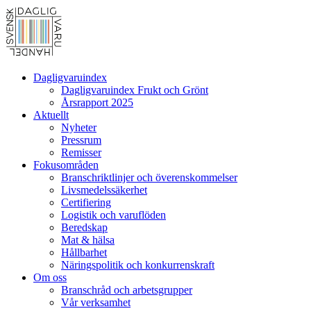
Dagligvaruindex
Dagligvaruindex Frukt och Grönt
Årsrapport 2025
Aktuellt
Nyheter
Pressrum
Remisser
Fokusområden
Branschriktlinjer och överenskommelser
Livsmedelssäkerhet
Certifiering
Logistik och varuflöden
Beredskap
Mat & hälsa
Hållbarhet
Näringspolitik och konkurrenskraft
Om oss
Branschråd och arbetsgrupper
Vår verksamhet