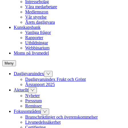
Intressebolag
Våra medarbetare
Medlemszon
Vår styrelse
Årets dagligvara
Kunskapsbank
Vanliga frågor
Rapporter
Utbildningar
Webbinarium
Moms på livsmedel
Meny
Dagligvaruindex
Dagligvaruindex Frukt och Grönt
Årsrapport 2025
Aktuellt
Nyheter
Pressrum
Remisser
Fokusområden
Branschriktlinjer och överenskommelser
Livsmedelssäkerhet
Certifiering