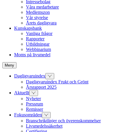
Intressebolag
Våra medarbetare
Medlemszon
Vår styrelse
Årets dagligvara
Kunskapsbank
Vanliga frågor
Rapporter
Utbildningar
Webbinarium
Moms på livsmedel
Meny
Dagligvaruindex
Dagligvaruindex Frukt och Grönt
Årsrapport 2025
Aktuellt
Nyheter
Pressrum
Remisser
Fokusområden
Branschriktlinjer och överenskommelser
Livsmedelssäkerhet
Certifiering