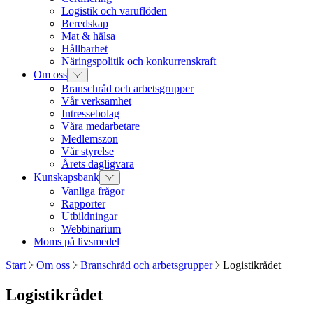
Logistik och varuflöden
Beredskap
Mat & hälsa
Hållbarhet
Näringspolitik och konkurrenskraft
Om oss
Branschråd och arbetsgrupper
Vår verksamhet
Intressebolag
Våra medarbetare
Medlemszon
Vår styrelse
Årets dagligvara
Kunskapsbank
Vanliga frågor
Rapporter
Utbildningar
Webbinarium
Moms på livsmedel
Start
Om oss
Branschråd och arbetsgrupper
Logistikrådet
Logistikrådet