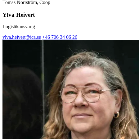
Tomas Norrström, Coop
Ylva Heivert
Logistikansvarig
ylva.heivert@ica.se
+46 706 34 06 26