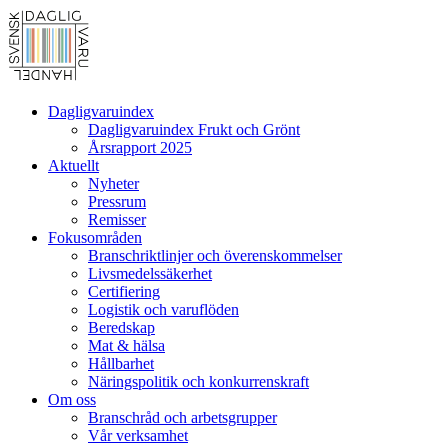
Dagligvaruindex
Dagligvaruindex Frukt och Grönt
Årsrapport 2025
Aktuellt
Nyheter
Pressrum
Remisser
Fokusområden
Branschriktlinjer och överenskommelser
Livsmedelssäkerhet
Certifiering
Logistik och varuflöden
Beredskap
Mat & hälsa
Hållbarhet
Näringspolitik och konkurrenskraft
Om oss
Branschråd och arbetsgrupper
Vår verksamhet