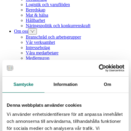
Logistik och varuflöden
Beredskap
Mat & hälsa
Hållbarhet
Näringspolitik och konkurrenskraft
Om oss
Branschråd och arbetsgrupper
Vår verksamhet
Intressebolag
Våra medarbetare
Medlemszon
Vår styrelse
Årets dagligvara
Kunskapsbank
Vanliga frågor
Samtycke
Information
Om
Rapporter
Utbildningar
Webbinarium
Moms på livsmedel
Denna webbplats använder cookies
Pressmeddelande
Vi använder enhetsidentifierare för att anpassa innehållet
och annonserna till användarna, tillhandahålla funktioner
Coop Sveriges vd Anders Torell
för sociala medier och analysera vår trafik. Vi