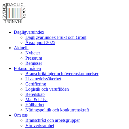
Dagligvaruindex
Dagligvaruindex Frukt och Grönt
Årsrapport 2025
Aktuellt
Nyheter
Pressrum
Remisser
Fokusområden
Branschriktlinjer och överenskommelser
Livsmedelssäkerhet
Certifiering
Logistik och varuflöden
Beredskap
Mat & hälsa
Hållbarhet
Näringspolitik och konkurrenskraft
Om oss
Branschråd och arbetsgrupper
Vår verksamhet