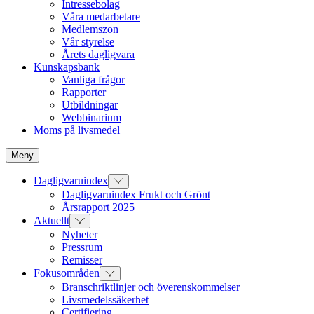
Intressebolag
Våra medarbetare
Medlemszon
Vår styrelse
Årets dagligvara
Kunskapsbank
Vanliga frågor
Rapporter
Utbildningar
Webbinarium
Moms på livsmedel
Meny
Dagligvaruindex
Dagligvaruindex Frukt och Grönt
Årsrapport 2025
Aktuellt
Nyheter
Pressrum
Remisser
Fokusområden
Branschriktlinjer och överenskommelser
Livsmedelssäkerhet
Certifiering