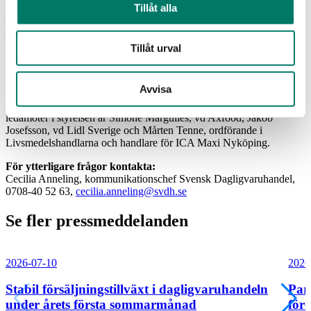
dagligvaruhandeln i Sverige och verkar för att branschen tar ett
Tillåt alla
aktivt och gemensamt ansvar i konkurrensneutrala frågor, bland
annat inom beredskap, livsmedelssäkerhet, folkhälsa, hållbarhet och
förpackningsutveckling.
Tillåt urval
Ordförandeskapet i Svensk Dagligvaruhandel roterar vartannat år
mellan medlemsföretagen Axfood, Coop Sverige och ICA Sverige.
Avvisa
Eric Lundberg, vd ICA Sverige, som nu lämnar över
ordförandeskapet, sitter kvar som ledamot i styrelsen. Övriga
ledamöter i styrelsen är Simone Margulies, vd Axfood, Jakob
Josefsson, vd Lidl Sverige och Mårten Tenne, ordförande i
Livsmedelshandlarna och handlare för ICA Maxi Nyköping.
För ytterligare frågor kontakta:
Cecilia Anneling, kommunikationschef Svensk Dagligvaruhandel,
0708-40 52 63,
cecilia.anneling@svdh.se
Se fler pressmeddelanden
2026-07-10
2026
Stabil försäljningstillväxt i dagligvaruhandeln
Par
under årets första sommarmånad
före