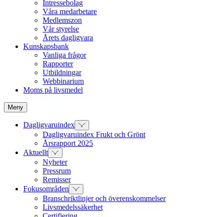
Intressebolag
Våra medarbetare
Medlemszon
Vår styrelse
Årets dagligvara
Kunskapsbank
Vanliga frågor
Rapporter
Utbildningar
Webbinarium
Moms på livsmedel
Meny
Dagligvaruindex
Dagligvaruindex Frukt och Grönt
Årsrapport 2025
Aktuellt
Nyheter
Pressrum
Remisser
Fokusområden
Branschriktlinjer och överenskommelser
Livsmedelssäkerhet
Certifiering