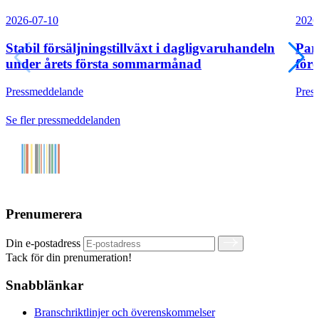
2026-07-10
2026
Stabil försäljningstillväxt i dagligvaruhandeln
Par
under årets första sommarmånad
före
Pressmeddelande
Pres
Se fler pressmeddelanden
Prenumerera
Din e-postadress
Tack för din prenumeration!
Snabblänkar
Branschriktlinjer och överenskommelser