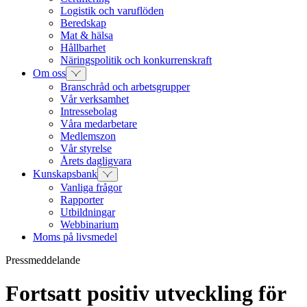
Logistik och varuflöden
Beredskap
Mat & hälsa
Hållbarhet
Näringspolitik och konkurrenskraft
Om oss
Branschråd och arbetsgrupper
Vår verksamhet
Intressebolag
Våra medarbetare
Medlemszon
Vår styrelse
Årets dagligvara
Kunskapsbank
Vanliga frågor
Rapporter
Utbildningar
Webbinarium
Moms på livsmedel
Pressmeddelande
Fortsatt positiv utveckling för