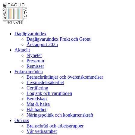
Dagligvaruindex
Dagligvaruindex Frukt och Grönt
Årsrapport 2025
Aktuellt
Nyheter
Pressrum
Remisser
Fokusområden
Branschriktlinjer och överenskommelser
Livsmedelssäkerhet
Certifiering
Logistik och varuflöden
Beredskap
Mat & hälsa
Hållbarhet
Näringspolitik och konkurrenskraft
Om oss
Branschråd och arbetsgrupper
Vår verksamhet