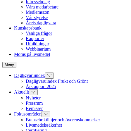
Intressebolag
Våra medarbetare
Medlemszon
Vår styrelse
Årets dagligvara
Kunskapsbank
Vanliga frågor
Rapporter
Utbildningar
Webbinarium
Moms på livsmedel
Meny
Dagligvaruindex
Dagligvaruindex Frukt och Grönt
Årsrapport 2025
Aktuellt
Nyheter
Pressrum
Remisser
Fokusområden
Branschriktlinjer och överenskommelser
Livsmedelssäkerhet
Certifiering