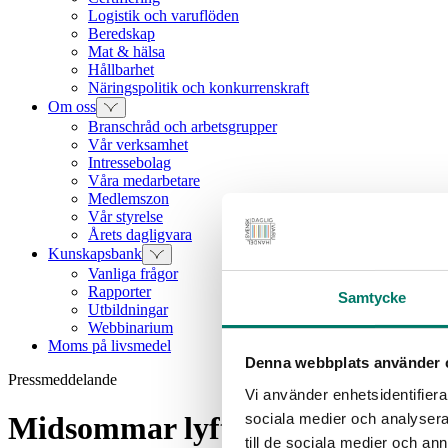
Logistik och varuflöden
Beredskap
Mat & hälsa
Hållbarhet
Näringspolitik och konkurrenskraft
Om oss
Branschråd och arbetsgrupper
Vår verksamhet
Intressebolag
Våra medarbetare
Medlemszon
Vår styrelse
Årets dagligvara
Kunskapsbank
Vanliga frågor
Rapporter
Samtycke
Utbildningar
Webbinarium
Moms på livsmedel
Denna webbplats använder 
Pressmeddelande
Vi använder enhetsidentifierar
sociala medier och analysera 
Midsommar lyfter handeln – 15 
till de sociala medier och a