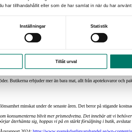
har tillhandahållit eller som de har samlat in när du har använt 
ring 15 procent jämfört med en genomsnittlig vecka. Det gör veckan ti
ärande bransch med lokal närvaro i hela landet.
Inställningar
Statistik
spelar en central roll. Försäljningen av sill, gräslök och färska jo
eln är det en högtid då vår roll blir särskilt betydelsefull. Genom att h
in Brynell, vd på Svensk Dagligvaruhandel.
mkring 15 procent jämfört med en genomsnittlig vecka, enligt Dagligv
r tydligt ut. Enligt data från analysföretaget NielsenIQ ökade försälj
Tillåt urval
ven dill (478 %), färska jordgubbar (374 %) och prinskorv (230 %) vis
mar.
 söder. Butikerna erbjuder mer än bara mat, allt från apoteksvaror och 
ns lönsamhet minskat under de senaste åren. Det beror på stigande kost
som konsumenterna blivit mer prismedvetna. Det innebär att vi behöver 
börjar återhämta sig, hoppas vi på en stärkt försäljning i butik
, avslutar
 Årsrapport 2024:
https://www.svenskdagligvaruhandel.se/wp-content/