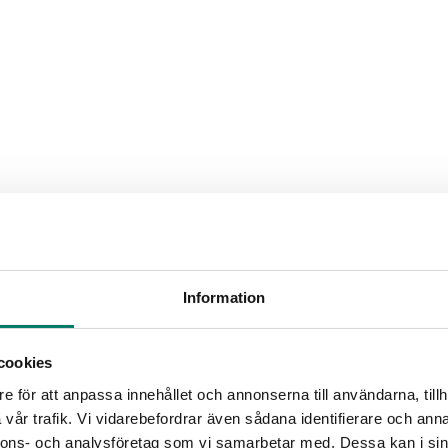
Information
cookies
e för att anpassa innehållet och annonserna till användarna, tillh
vår trafik. Vi vidarebefordrar även sådana identifierare och anna
procent mer mat säljs under vec
nnons- och analysföretag som vi samarbetar med. Dessa kan i sin