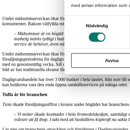
med annan information som du 
Under midsommarveckan ökar försäljningen i dagligvaruhandeln med omk
Samtyckesval
konsumenter. Bakom välfyllda midsommarbord står också en samhällsb
Nödvändig
– Midsommar är en högtid som samlar människor, och där maten 
mathelg märks tydligt i butikerna och för oss inom dagligvaruhand
service de behöver, även när mycket annat är stängt,
säger Kar
Under midsommarveckan ökar försäljningen i dagligvaruhandeln med o
försäljningsperioderna för dagligvaruhandeln. Vissa produkter sticke
Avvisa
med en genomsnittlig vecka. Sill och ansjovis ökade med 551 %, och ä
bild av hur traditionella råvaror får ett rejält uppsving just till midsom
Dagligvaruhandeln har över 3 000 butiker i hela landet, från norr till
kan butikerna vara den enda öppna samhällsservicen på många orter.
Tuffa år för branschen
Trots ökade försäljningssiffror i kronor under högtider har bransche
– Vi möter ökade kostnader i hela livsmedelskedjan, samtidigt 
svårare att få ihop. I takt med att hushållens köpkraft nu sakta 
Läs mer om branschens utveckling och försäljning i Dagligvaruindex