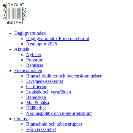
Dagligvaruindex
Dagligvaruindex Frukt och Grönt
Årsrapport 2025
Aktuellt
Nyheter
Pressrum
Remisser
Fokusområden
Branschriktlinjer och överenskommelser
Livsmedelssäkerhet
Certifiering
Logistik och varuflöden
Beredskap
Mat & hälsa
Hållbarhet
Näringspolitik och konkurrenskraft
Om oss
Branschråd och arbetsgrupper
Vår verksamhet