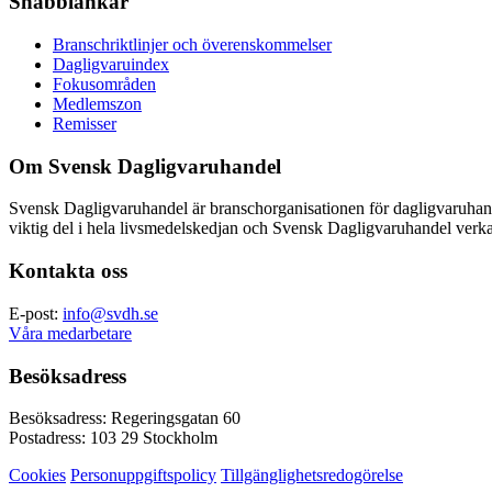
Snabblänkar
Branschriktlinjer och överenskommelser
Dagligvaruindex
Fokusområden
Medlemszon
Remisser
Om Svensk Dagligvaruhandel
Svensk Dagligvaruhandel är branschorganisationen för dagligvaruha
viktig del i hela livsmedelskedjan och Svensk Dagligvaruhandel verkar
Kontakta oss
E-post:
info@svdh.se
Våra medarbetare
Besöksadress
Besöksadress: Regeringsgatan 60
Postadress: 103 29 Stockholm
Cookies
Personuppgiftspolicy
Tillgänglighetsredogörelse