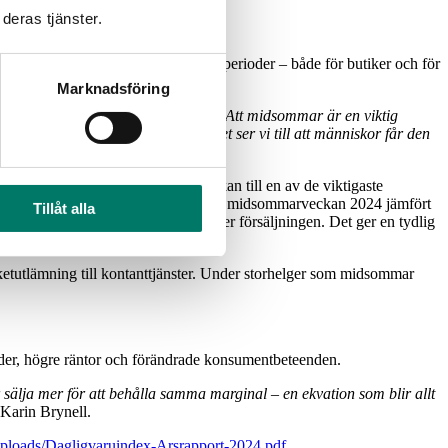
deras tjänster.
ll en av årets absolut viktigaste perioder – både för butiker och för
Marknadsföring
rdgubbar brukar öka under perioden. Att midsommar är en viktig
ålla öppet i butiker runtom i landet ser vi till att människor får den
aruindex. Det gör midsommarveckan till en av de viktigaste
ningen av gräslök med hela 890 % under midsommarveckan 2024 jämfört
Tillåt alla
ar hur starkt midsommarmaten driver försäljningen. Det ger en tydlig
paketutlämning till kontanttjänster. Under storhelger som midsommar
nader, högre räntor och förändrade konsumentbeteenden.
sälja mer för att behålla samma marginal – en ekvation som blir allt
 Karin Brynell.
uploads/Dagligvaruindex-Arsrapport-2024.pdf