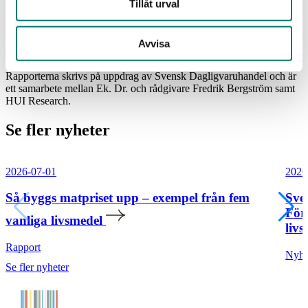
Fakta om maten är en rapportserie som kortfattat belyser
Tillåt urval
dagligvaruhandeln ur olika perspektiv. Varje rapport sätter fokus på
en frågeställning och strävar efter att öka kunskapen om branschen.
Den första i serien fokuserar på livsmedelskonsumtionen och hur
Avvisa
denna förändrats över tid.
Rapporterna skrivs på uppdrag av Svensk Dagligvaruhandel och är
ett samarbete mellan Ek. Dr. och rådgivare Fredrik Bergström samt
HUI Research.
Se fler nyheter
2026-07-01
2026
Så byggs matpriset upp – exempel från fem
Sve
För
vanliga livsmedel
livs
Rapport
Nyhe
Se fler nyheter