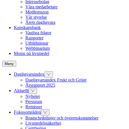
Intressebolag
Våra medarbetare
Medlemszon
Vår styrelse
Årets dagligvara
Kunskapsbank
Vanliga frågor
Rapporter
Utbildningar
Webbinarium
Moms på livsmedel
Meny
Dagligvaruindex
Dagligvaruindex Frukt och Grönt
Årsrapport 2025
Aktuellt
Nyheter
Pressrum
Remisser
Fokusområden
Branschriktlinjer och överenskommelser
Livsmedelssäkerhet
Certifiering