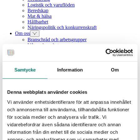
Logistik och varuflöden
Beredskap
Mat & hälsa
Hållbarhet
Näringspolitik och konkurrenskraft
Om oss
Branschråd och arbetsgrupper
Vår verksamhet
Intressebolag
Våra medarbetare
Medlemszon
Vår styrelse
Samtycke
Information
Om
Årets dagligvara
Kunskapsbank
Vanliga frågor
Rapporter
Denna webbplats använder cookies
Utbildningar
Vi använder enhetsidentifierare för att anpassa innehållet
Webbinarium
Moms på livsmedel
och annonserna till användarna, tillhandahålla funktioner
för sociala medier och analysera vår trafik. Vi
Rapport
vidarebefordrar även sådana identifierare och annan
Fakta om maten: Större kaka
information från din enhet till de sociala medier och
annons- och analysföretag som vi samarbetar med.