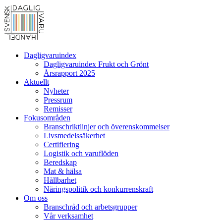
Dagligvaruindex
Dagligvaruindex Frukt och Grönt
Årsrapport 2025
Aktuellt
Nyheter
Pressrum
Remisser
Fokusområden
Branschriktlinjer och överenskommelser
Livsmedelssäkerhet
Certifiering
Logistik och varuflöden
Beredskap
Mat & hälsa
Hållbarhet
Näringspolitik och konkurrenskraft
Om oss
Branschråd och arbetsgrupper
Vår verksamhet