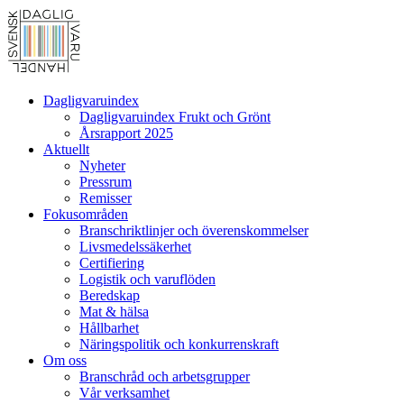
Dagligvaruindex
Dagligvaruindex Frukt och Grönt
Årsrapport 2025
Aktuellt
Nyheter
Pressrum
Remisser
Fokusområden
Branschriktlinjer och överenskommelser
Livsmedelssäkerhet
Certifiering
Logistik och varuflöden
Beredskap
Mat & hälsa
Hållbarhet
Näringspolitik och konkurrenskraft
Om oss
Branschråd och arbetsgrupper
Vår verksamhet