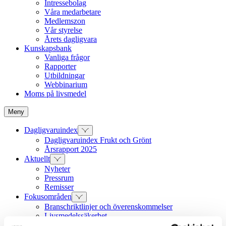
Intressebolag
Våra medarbetare
Medlemszon
Vår styrelse
Årets dagligvara
Kunskapsbank
Vanliga frågor
Rapporter
Utbildningar
Webbinarium
Moms på livsmedel
Meny
Dagligvaruindex
Dagligvaruindex Frukt och Grönt
Årsrapport 2025
Aktuellt
Nyheter
Pressrum
Remisser
Fokusområden
Branschriktlinjer och överenskommelser
Livsmedelssäkerhet
Certifiering