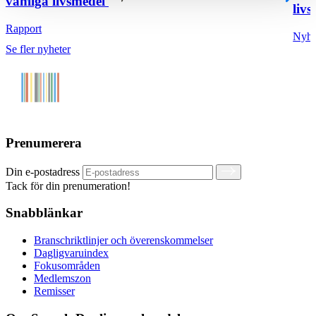
vanliga livsmedel
livs
Rapport
Nyhe
Se fler nyheter
Prenumerera
Din e-postadress
Tack för din prenumeration!
Snabblänkar
Branschriktlinjer och överenskommelser
Dagligvaruindex
Fokusområden
Medlemszon
Remisser