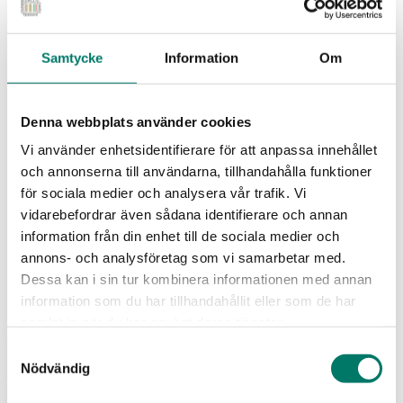
Logistik och varuflöden
Beredskap
Mat & hälsa
Samtycke
Information
Om
Hållbarhet
Näringspolitik och konkurrenskraft
Om oss
Branschråd och arbetsgrupper
Denna webbplats använder cookies
Vår verksamhet
Intressebolag
Vi använder enhetsidentifierare för att anpassa innehållet
Våra medarbetare
och annonserna till användarna, tillhandahålla funktioner
Medlemszon
för sociala medier och analysera vår trafik. Vi
Vår styrelse
Årets dagligvara
vidarebefordrar även sådana identifierare och annan
Kunskapsbank
information från din enhet till de sociala medier och
Vanliga frågor
annons- och analysföretag som vi samarbetar med.
Rapporter
Utbildningar
Dessa kan i sin tur kombinera informationen med annan
Webbinarium
information som du har tillhandahållit eller som de har
Moms på livsmedel
samlat in när du har använt deras tjänster.
Webbinarium
Samtyckesval
Nödvändig
Vart tar pengarna vägen?