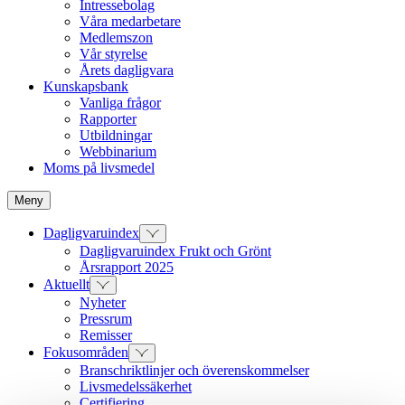
Intressebolag
Våra medarbetare
Medlemszon
Vår styrelse
Årets dagligvara
Kunskapsbank
Vanliga frågor
Rapporter
Utbildningar
Webbinarium
Moms på livsmedel
Meny
Dagligvaruindex
Dagligvaruindex Frukt och Grönt
Årsrapport 2025
Aktuellt
Nyheter
Pressrum
Remisser
Fokusområden
Branschriktlinjer och överenskommelser
Livsmedelssäkerhet
Certifiering