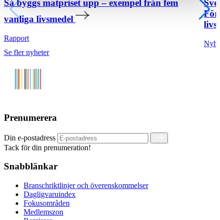
Så byggs matpriset upp – exempel från fem
Sve
För
vanliga livsmedel
livs
Rapport
Nyhe
Se fler nyheter
Prenumerera
Din e-postadress
Tack för din prenumeration!
Snabblänkar
Branschriktlinjer och överenskommelser
Dagligvaruindex
Fokusområden
Medlemszon