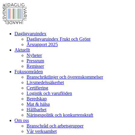
Dagligvaruindex
Dagligvaruindex Frukt och Grönt
Årsrapport 2025
Aktuellt
Nyheter
Pressrum
Remisser
Fokusområden
Branschriktlinjer och överenskommelser
Livsmedelssäkerhet
Certifiering
Logistik och varuflöden
Beredskap
Mat & hälsa
Hållbarhet
Näringspolitik och konkurrenskraft
Om oss
Branschråd och arbetsgrupper
Vår verksamhet