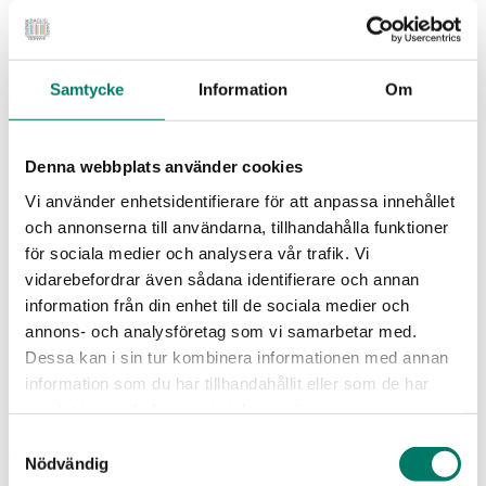
Logistik och varuflöden
Beredskap
Mat & hälsa
Hållbarhet
Samtycke
Information
Om
Näringspolitik och konkurrenskraft
Om oss
Branschråd och arbetsgrupper
Vår verksamhet
Denna webbplats använder cookies
Intressebolag
Våra medarbetare
Vi använder enhetsidentifierare för att anpassa innehållet
Medlemszon
och annonserna till användarna, tillhandahålla funktioner
Vår styrelse
för sociala medier och analysera vår trafik. Vi
Årets dagligvara
Kunskapsbank
vidarebefordrar även sådana identifierare och annan
Vanliga frågor
information från din enhet till de sociala medier och
Rapporter
annons- och analysföretag som vi samarbetar med.
Utbildningar
Webbinarium
Dessa kan i sin tur kombinera informationen med annan
Moms på livsmedel
information som du har tillhandahållit eller som de har
samlat in när du har använt deras tjänster.
Webbinarium
Samtyckesval
Vem har ansvar för
Nödvändig