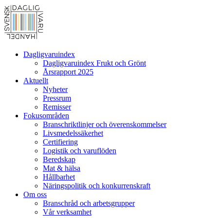
Dagligvaruindex
Dagligvaruindex Frukt och Grönt
Årsrapport 2025
Aktuellt
Nyheter
Pressrum
Remisser
Fokusområden
Branschriktlinjer och överenskommelser
Livsmedelssäkerhet
Certifiering
Logistik och varuflöden
Beredskap
Mat & hälsa
Hållbarhet
Näringspolitik och konkurrenskraft
Om oss
Branschråd och arbetsgrupper
Vår verksamhet