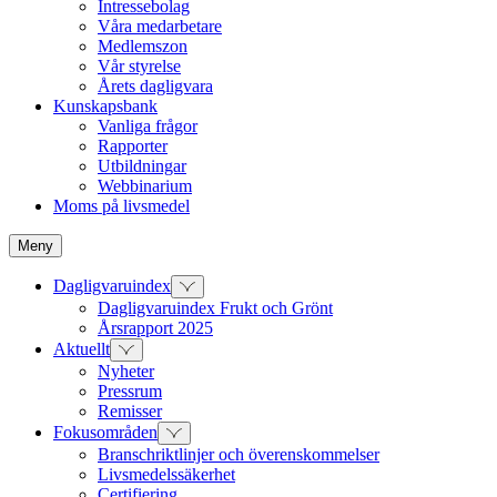
Intressebolag
Våra medarbetare
Medlemszon
Vår styrelse
Årets dagligvara
Kunskapsbank
Vanliga frågor
Rapporter
Utbildningar
Webbinarium
Moms på livsmedel
Meny
Dagligvaruindex
Dagligvaruindex Frukt och Grönt
Årsrapport 2025
Aktuellt
Nyheter
Pressrum
Remisser
Fokusområden
Branschriktlinjer och överenskommelser
Livsmedelssäkerhet
Certifiering