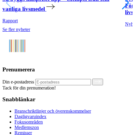
För
vanliga livsmedel
livs
Rapport
Nyhe
Se fler nyheter
Prenumerera
Din e-postadress
Tack för din prenumeration!
Snabblänkar
Branschriktlinjer och överenskommelser
Dagligvaruindex
Fokusområden
Medlemszon
Remisser