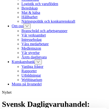
Logistik och varuflöden
Beredskap
Mat & hälsa
Hållbarhet
Näringspolitik och konkurrenskraft
Om oss
Branschråd och arbetsgrupper
Vår verksamhet
Intressebolag
Våra medarbetare
Medlemszon
Vår styrelse
Årets dagligvara
Kunskapsbank
Vanliga frågor
Rapporter
Utbildningar
Webbinarium
Moms på livsmedel
Nyhet
Svensk Dagligvaruhandel: