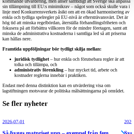
kommande utvärdering, men anser samtidigt att Sverige ska anpassa
sin tillämpning till EU:s minimikrav – något som också skulle vara i
linje med Konkurrensverkets åsikt om att en ökad harmonisering av
enkla och tydliga spelregler på EU-nivå är eftersträvansvärt. Det är
hög tid att minska regelbördan, återställa förhandlingsfriheten och
fokusera på att förbättra villkoren för de mindre företagen, samt att
minska de administrativa kostnaderna i samtliga led så att priserna
kan hållas nere.
Framtida uppföljningar bör tydligt skilja mellan:
juridisk tydlighet
– hur enkla och förutsebara regler är att
tolka och tillämpa, och
administrativ förenkling
– hur mycket tid, arbete och
kostnader reglerna innebär i praktiken.
Endast med denna distinktion kan en utvärdering visa om
lagstiftningen motsvarar de politiska målsättningarna på området.
Se fler nyheter
2026-07-01
2026
Så byggs matpriset upp – exempel från fem
Sve