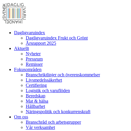
Dagligvaruindex
Dagligvaruindex Frukt och Grönt
Årsrapport 2025
Aktuellt
Nyheter
Pressrum
Remisser
Fokusområden
Branschriktlinjer och överenskommelser
Livsmedelssäkerhet
Certifiering
Logistik och varuflöden
Beredskap
Mat & hälsa
Hållbarhet
Näringspolitik och konkurrenskraft
Om oss
Branschråd och arbetsgrupper
Vår verksamhet