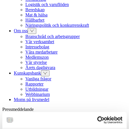
Logistik och varuflöden
Beredskap
Mat & hälsa
Hållbarhet
Näringspolitik och konkurrenskraft
Om oss
Branschråd och arbetsgrupper
Vår verksamhet
Intressebolag
Våra medarbetare
Medlemszon
Vår styrelse
Årets dagligvara
Kunskapsbank
Vanliga frågor
Rapporter
Utbildningar
Webbinarium
Moms på livsmedel
Pressmeddelande
Dagligvaruhandeln återvände