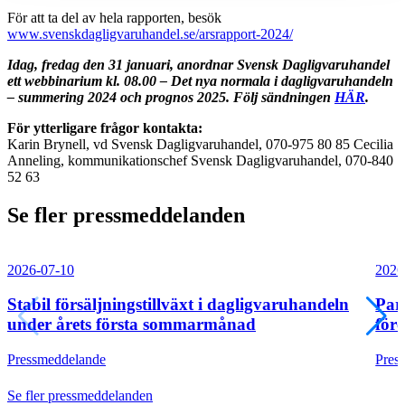
För att ta del av hela rapporten, besök
www.svenskdagligvaruhandel.se/arsrapport-2024/
Idag, fredag den 31 januari, anordnar Svensk Dagligvaruhandel
ett webbinarium kl. 08.00 – Det nya normala i dagligvaruhandeln
– summering 2024 och prognos 2025.
Följ sändningen
HÄR
.
För ytterligare frågor kontakta:
Karin Brynell, vd Svensk Dagligvaruhandel, 070-975 80 85 Cecilia
Anneling, kommunikationschef Svensk Dagligvaruhandel, 070-840
52 63
Se fler pressmeddelanden
2026-07-10
2026
Stabil försäljningstillväxt i dagligvaruhandeln
Par
under årets första sommarmånad
före
Pressmeddelande
Pres
Se fler pressmeddelanden