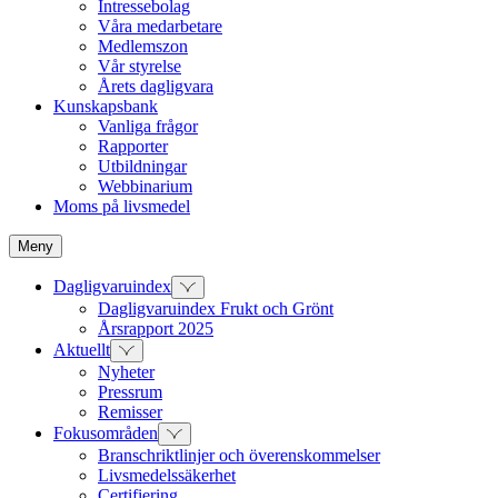
Intressebolag
Våra medarbetare
Medlemszon
Vår styrelse
Årets dagligvara
Kunskapsbank
Vanliga frågor
Rapporter
Utbildningar
Webbinarium
Moms på livsmedel
Meny
Dagligvaruindex
Dagligvaruindex Frukt och Grönt
Årsrapport 2025
Aktuellt
Nyheter
Pressrum
Remisser
Fokusområden
Branschriktlinjer och överenskommelser
Livsmedelssäkerhet
Certifiering