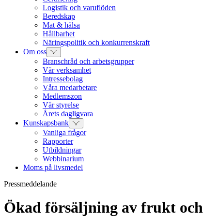
Logistik och varuflöden
Beredskap
Mat & hälsa
Hållbarhet
Näringspolitik och konkurrenskraft
Om oss
Branschråd och arbetsgrupper
Vår verksamhet
Intressebolag
Våra medarbetare
Medlemszon
Vår styrelse
Årets dagligvara
Kunskapsbank
Vanliga frågor
Rapporter
Utbildningar
Webbinarium
Moms på livsmedel
Pressmeddelande
Ökad försäljning av frukt och