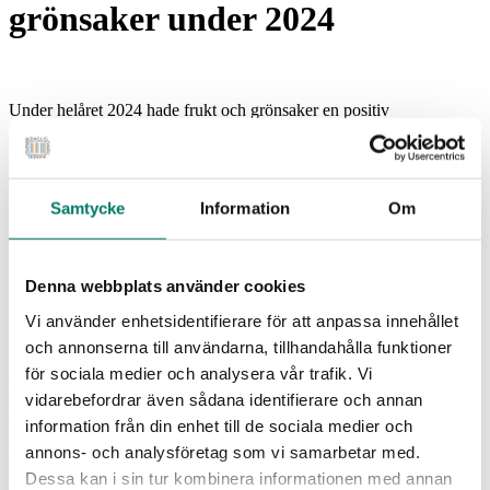
grönsaker under 2024
Under helåret 2024 hade frukt och grönsaker en positiv
volymutveckling på 4,5 procent. Sedan Dagligvaruindex Frukt &
Grönt lanserades 2021 har dock volymminskningen varit ett faktum.
Konsumtionen har mellan 2021 och 2024 minskat med 5,9 procent.
– Under 2024 har försäljningstrenden för frukt och grönsaker
Samtycke
Information
Om
varit stadigt positiv, med volymtillväxt under samtliga kvartal.
Dock sker denna tillväxt från låga jämförelsetal, och för att
uppnå Livsmedelsverkets rekommendation om ett dagligt
intag på 500 gram frukt och grönsaker per person krävs
Denna webbplats använder cookies
längre perioder av ihållande försäljningstillväxt
, säger Karin
Vi använder enhetsidentifierare för att anpassa innehållet
Brynell, vd på Svensk Dagligvaruhandel.
och annonserna till användarna, tillhandahålla funktioner
Som ett led i arbetet med folkhälsofrågor vill dagligvaruhandeln öka
för sociala medier och analysera vår trafik. Vi
fokus på försäljningen av frukt och grönsaker. Dagligvaruindex
vidarebefordrar även sådana identifierare och annan
Frukt & Grönt presenterar volymutvecklingen mätt i vikt av frukt
och grönsaker som säljs inom dagligvaruhandeln i Sverige. Detta för
information från din enhet till de sociala medier och
att kunna följa utvecklingen och bidra till att Livsmedelsverkets
annons- och analysföretag som vi samarbetar med.
näringsrekommendationer om 500 gram frukt och grönsaker per
Dessa kan i sin tur kombinera informationen med annan
person och dag uppnås.