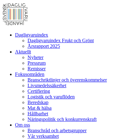
Dagligvaruindex
Dagligvaruindex Frukt och Grönt
Årsrapport 2025
Aktuellt
Nyheter
Pressrum
Remisser
Fokusområden
Branschriktlinjer och överenskommelser
Livsmedelssäkerhet
Certifiering
Logistik och varuflöden
Beredskap
Mat & hälsa
Hållbarhet
Näringspolitik och konkurrenskraft
Om oss
Branschråd och arbetsgrupper
Vår verksamhet