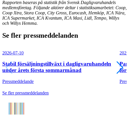
Rapporten baseras på statistik från Svensk Dagligvaruhandels
medlemsföretag. Följande aktörer deltar i statistiksamarbetet: Coop,
Coop Xtra, Stora Coop, City Gross, Eurocash, Hemköp, ICA Nära,
ICA Supermarket, ICA Kvantum, ICA Maxi, Lidl, Tempo, Willys
och Willys Hemma.
Se fler pressmeddelanden
2026-07-10
2026
Stabil försäljningstillväxt i dagligvaruhandeln
Par
under årets första sommarmånad
före
Pressmeddelande
Pres
Se fler pressmeddelanden