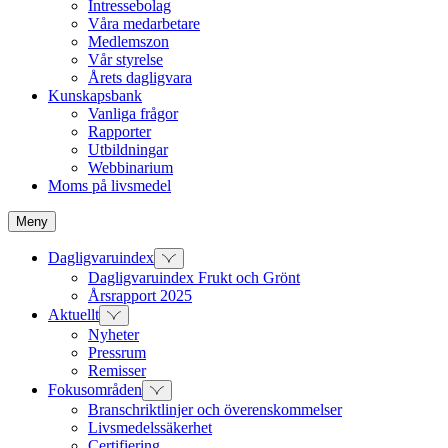
Intressebolag
Våra medarbetare
Medlemszon
Vår styrelse
Årets dagligvara
Kunskapsbank
Vanliga frågor
Rapporter
Utbildningar
Webbinarium
Moms på livsmedel
Meny
Dagligvaruindex
Dagligvaruindex Frukt och Grönt
Årsrapport 2025
Aktuellt
Nyheter
Pressrum
Remisser
Fokusområden
Branschriktlinjer och överenskommelser
Livsmedelssäkerhet
Certifiering