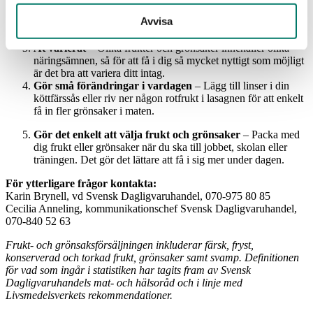
eller frukt nästa gång du handlar, eller prova att tillaga en
Avvisa
favorit på ett nytt sätt!
Ät varierat
– Olika frukter och grönsaker innehåller olika
näringsämnen, så för att få i dig så mycket nyttigt som möjligt
är det bra att variera ditt intag.
Gör små förändringar i vardagen
– Lägg till linser i din
köttfärssås eller riv ner någon rotfrukt i lasagnen för att enkelt
få in fler grönsaker i maten.
Gör det enkelt att välja frukt och grönsaker
– Packa med
dig frukt eller grönsaker när du ska till jobbet, skolan eller
träningen. Det gör det lättare att få i sig mer under dagen.
För ytterligare frågor kontakta:
Karin Brynell, vd Svensk Dagligvaruhandel, 070-975 80 85
Cecilia Anneling, kommunikationschef Svensk Dagligvaruhandel,
070-840 52 63
Frukt- och grönsaksförsäljningen inkluderar färsk, fryst,
konserverad och torkad frukt, grönsaker samt svamp. Definitionen
för vad som ingår i statistiken har tagits fram av Svensk
Dagligvaruhandels mat- och hälsoråd och i linje med
Livsmedelsverkets rekommendationer.